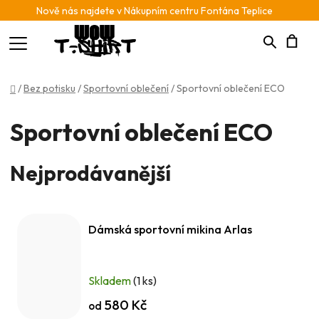
Nově nás najdete v Nákupním centru Fontána Teplice
Hledat
N
Domů
/
Bez potisku
/
Sportovní oblečení
/
Sportovní oblečení ECO
K
Sportovní oblečení ECO
Nejprodávanější
Dámská sportovní mikina Arlas
Skladem
(1 ks)
580 Kč
od