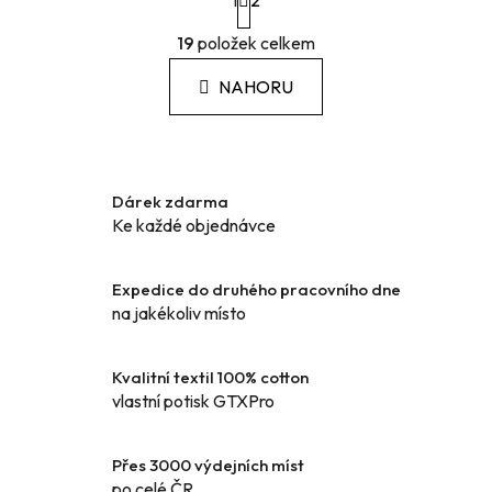
1
t
2
r
O
á
19
položek celkem
v
n
l
k
NAHORU
á
o
d
v
a
á
c
n
í
í
Dárek zdarma
p
Ke každé objednávce
r
v
k
Expedice do druhého pracovního dne
y
na jakékoliv místo
v
ý
Kvalitní textil 100% cotton
p
vlastní potisk GTXPro
i
s
u
Přes 3000 výdejních míst
po celé ČR