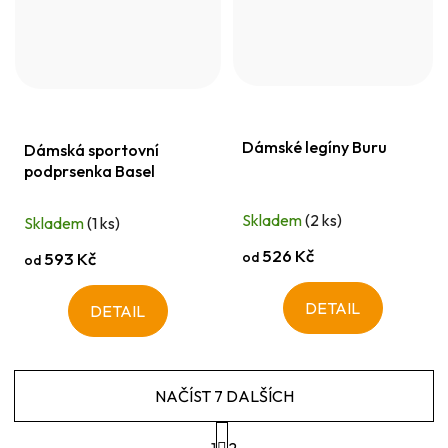
Dámské legíny Buru
Dámská sportovní
podprsenka Basel
Skladem
(2 ks)
Skladem
(1 ks)
526 Kč
od
593 Kč
od
DETAIL
DETAIL
NAČÍST 7 DALŠÍCH
S