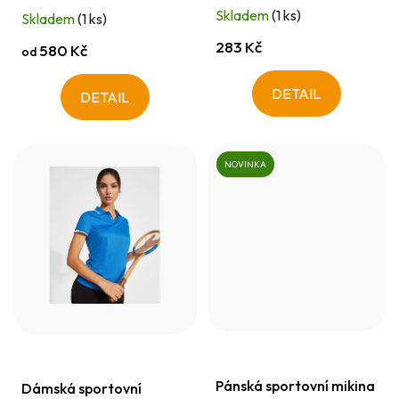
t
Skladem
(1 ks)
Skladem
(1 ks)
ů
283 Kč
580 Kč
od
DETAIL
DETAIL
NOVINKA
Pánská sportovní mikina
Dámská sportovní