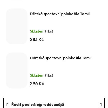
Dětská sportovní polokošile Tamil
Skladem
(1 ks)
283 Kč
Dámská sportovní polokošile Tamil
Skladem
(1 ks)
296 Kč
Ř
Řadit podle:
Nejprodávanější