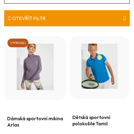
a
z
e
OTEVŘÍT FILTR
n
V
í
ý
VÝPRODEJ
p
p
r
i
o
s
d
p
u
r
k
o
t
d
ů
Dětská sportovní
u
Dámská sportovní mikina
polokošile Tamil
Arlas
k