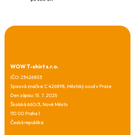
Z
á
p
a
t
í
WOW T-shirt s.r.o.
IČO: 23426853
Spisová značka: C 426898, Městský soud v Praze
Den zápisu: 15. 7. 2025
Školská 660/3, Nové Město
110 00 Praha 1
Česká republika