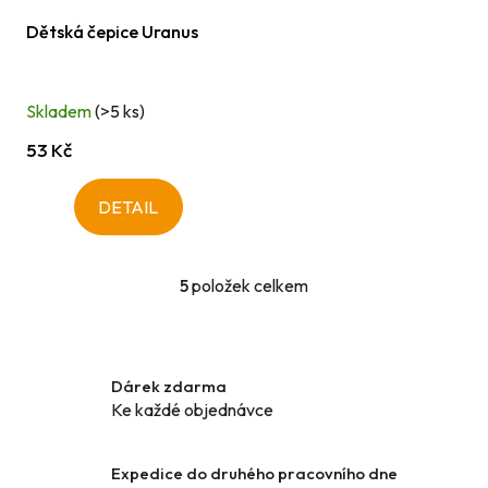
Dětská čepice Uranus
Skladem
(>5 ks)
53 Kč
DETAIL
5
položek celkem
O
v
l
á
Dárek zdarma
d
Ke každé objednávce
a
c
í
Expedice do druhého pracovního dne
p