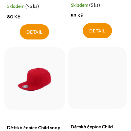
t
Skladem
(5 ks)
Skladem
(>5 ks)
ů
53 Kč
80 Kč
DETAIL
DETAIL
Dětská čepice Child
Dětská čepice Child snap