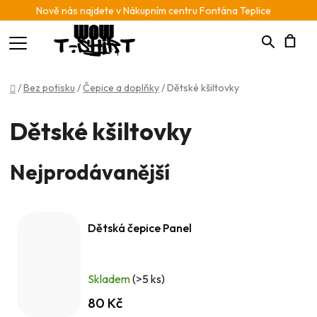
Nově nás najdete v Nákupním centru Fontána Teplice
Hledat
N
Domů
/
Bez potisku
/
Čepice a doplňky
/
Dětské kšiltovky
K
Dětské kšiltovky
Nejprodávanější
Dětská čepice Panel
Skladem
(>5 ks)
80 Kč