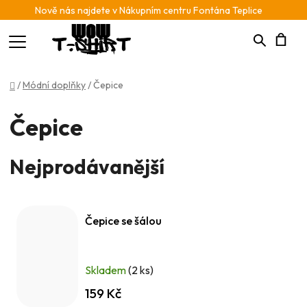
Nově nás najdete v Nákupním centru Fontána Teplice
Hledat
N
Domů
/
Módní doplňky
/
Čepice
K
Čepice
Nejprodávanější
Čepice se šálou
Skladem
(2 ks)
159 Kč