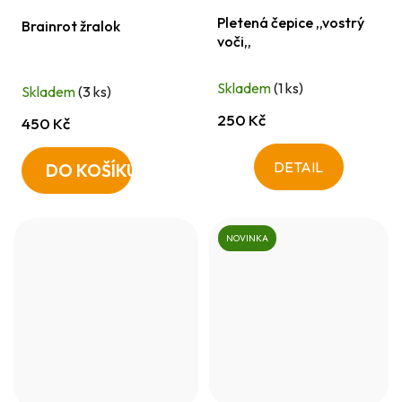
Pletená čepice ,,vostrý
Brainrot žralok
voči,,
Skladem
(1 ks)
Skladem
(3 ks)
250 Kč
450 Kč
DETAIL
DO KOŠÍKU
NOVINKA