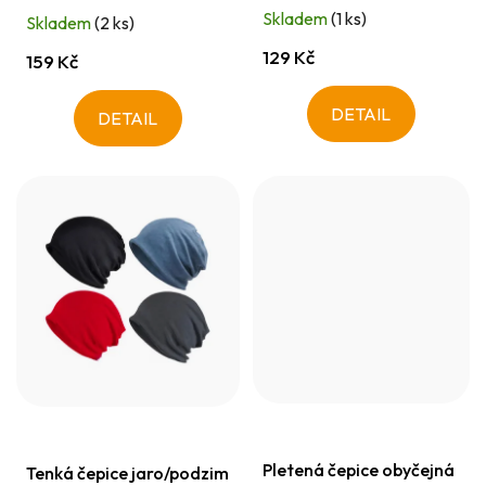
t
Skladem
(1 ks)
Skladem
(2 ks)
ů
129 Kč
159 Kč
DETAIL
DETAIL
Pletená čepice obyčejná
Tenká čepice jaro/podzim