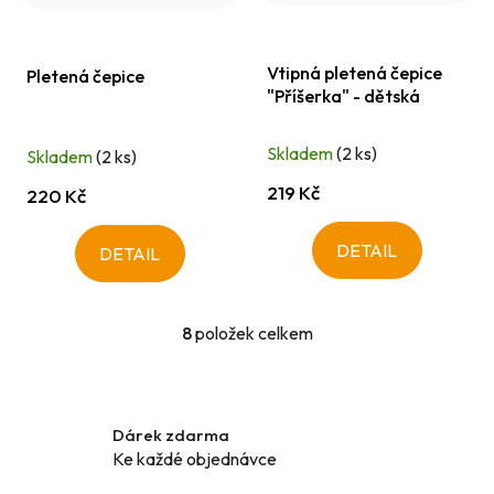
Vtipná pletená čepice
Pletená čepice
"Příšerka" - dětská
Skladem
(2 ks)
Skladem
(2 ks)
219 Kč
220 Kč
DETAIL
DETAIL
8
položek celkem
O
v
l
á
Dárek zdarma
d
Ke každé objednávce
a
c