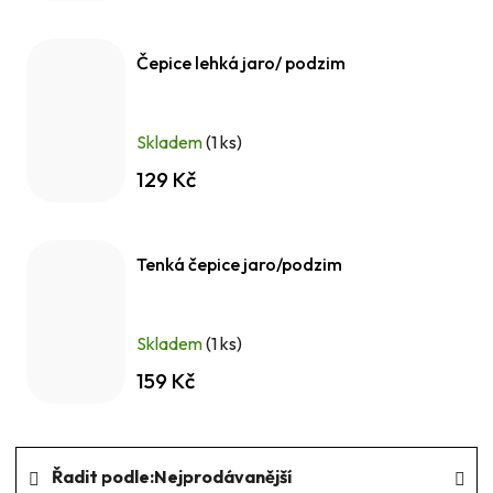
Čepice lehká jaro/ podzim
Skladem
(1 ks)
129 Kč
Tenká čepice jaro/podzim
Skladem
(1 ks)
159 Kč
Ř
Řadit podle:
Nejprodávanější