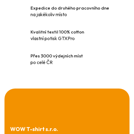
í
Expedice do druhého pracovního dne
p
na jakékoliv místo
r
v
k
Kvalitní textil 100% cotton
y
vlastní potisk GTXPro
v
ý
Přes 3000 výdejních míst
p
po celé ČR
i
s
u
Z
á
p
a
t
í
WOW T-shirt s.r.o.