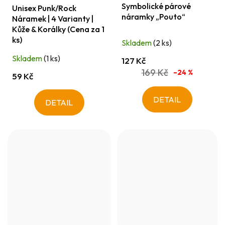
Symbolické párové
Unisex Punk/Rock
náramky „Pouto“
Náramek | 4 Varianty |
Kůže & Korálky (Cena za 1
ks)
Skladem
(2 ks)
Skladem
(1 ks)
127 Kč
169 Kč
–24 %
59 Kč
DETAIL
DETAIL