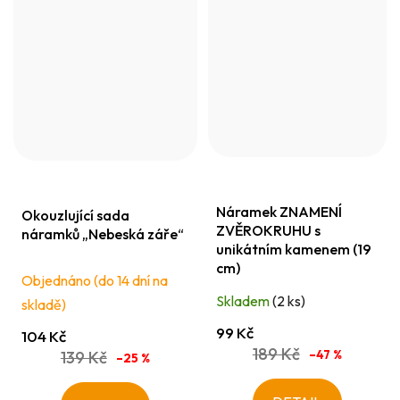
Náramek ZNAMENÍ
Okouzlující sada
ZVĚROKRUHU s
náramků „Nebeská záře“
unikátním kamenem (19
cm)
Objednáno (do 14 dní na
Skladem
(2 ks)
skladě)
99 Kč
104 Kč
189 Kč
–47 %
139 Kč
–25 %