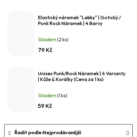
Elastický náramek "Lebky" | Gotický /
Punk Rock Náramek | 4 Barvy
Skladem
(2 ks)
79 Kč
Unisex Punk/Rock Náramek | 4 Varianty
| Kůže & Korálky (Cena za 1 ks)
Skladem
(1 ks)
59 Kč
Ř
Řadit podle:
Nejprodávanější