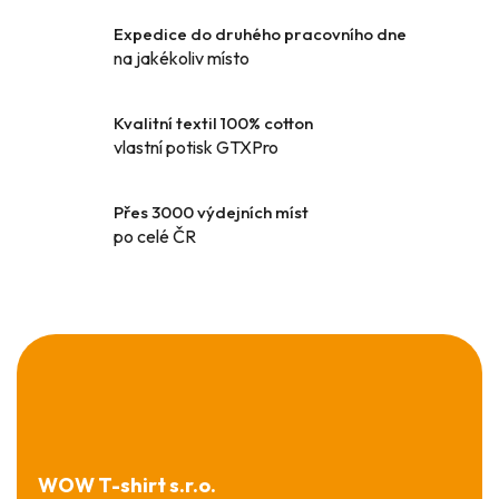
v
k
Expedice do druhého pracovního dne
y
na jakékoliv místo
v
ý
Kvalitní textil 100% cotton
p
vlastní potisk GTXPro
i
s
u
Přes 3000 výdejních míst
po celé ČR
Z
á
p
a
t
í
WOW T-shirt s.r.o.