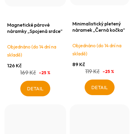
Minimalistický pletený
Magnetické párové
náramek „Černá kočka“
náramky „Spojená srdce“
Objednáno (do 14 dní na
Objednáno (do 14 dní na
skladě)
skladě)
89 Kč
126 Kč
119 Kč
–25 %
169 Kč
–25 %
DETAIL
DETAIL