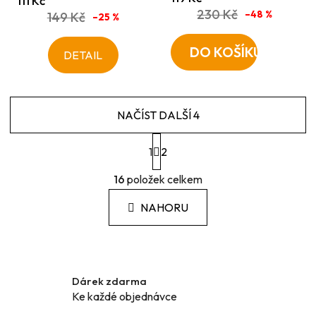
111 Kč
230 Kč
–48 %
149 Kč
–25 %
DO KOŠÍKU
DETAIL
NAČÍST DALŠÍ 4
S
1
t
2
r
O
á
16
položek celkem
v
n
l
k
NAHORU
á
o
d
v
a
á
c
n
í
í
Dárek zdarma
p
Ke každé objednávce
r