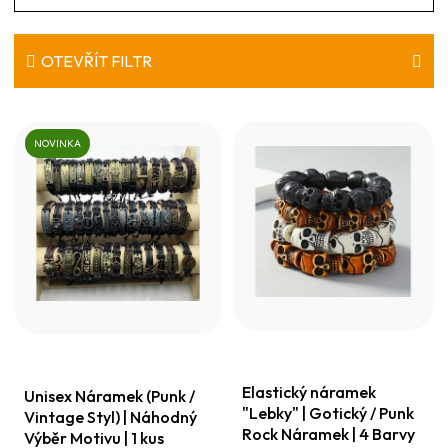
a
z
e
OTEVŘÍT FILTR
n
V
í
ý
NOVINKA
p
p
r
i
o
s
d
p
u
r
k
o
t
d
ů
Elastický náramek
u
Unisex Náramek (Punk /
"Lebky" | Gotický / Punk
Vintage Styl) | Náhodný
k
Rock Náramek | 4 Barvy
Výběr Motivu | 1 kus