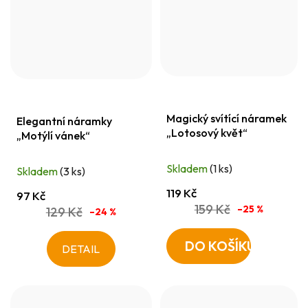
Magický svítící náramek
Elegantní náramky
„Lotosový květ“
„Motýlí vánek“
Skladem
(1 ks)
Skladem
(3 ks)
119 Kč
97 Kč
159 Kč
–25 %
129 Kč
–24 %
DO KOŠÍKU
DETAIL