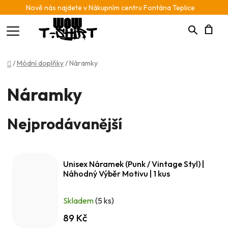
Nově nás najdete v Nákupním centru Fontána Teplice
Hledat
N
Domů
/
Módní doplňky
/
Náramky
K
Náramky
Nejprodávanější
Unisex Náramek (Punk / Vintage Styl) |
Náhodný Výběr Motivu | 1 kus
Skladem
(5 ks)
89 Kč