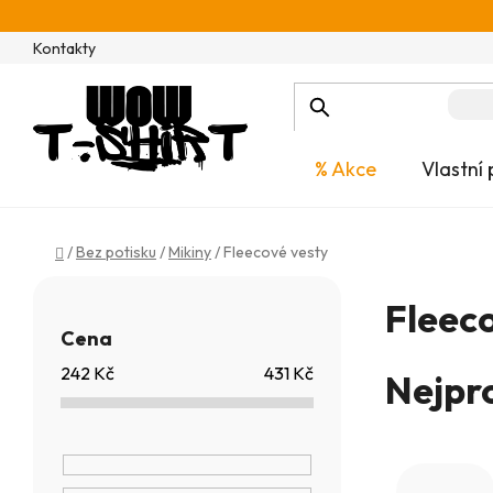
Přejít
na
Kontakty
obsah
% Akce
Vlastní 
Domů
/
Bez potisku
/
Mikiny
/
Fleecové vesty
P
Fleec
o
Cena
s
242
Kč
431
Kč
Nejpr
t
r