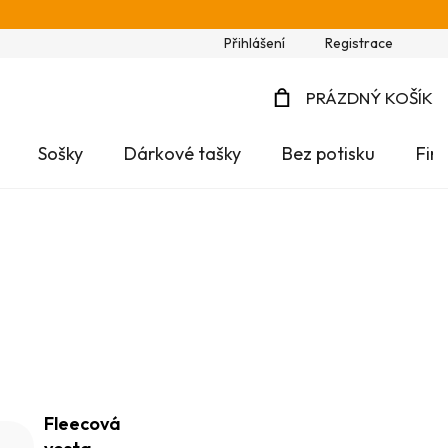
Přihlášení
Registrace
PRÁZDNÝ KOŠÍK
NÁKUPNÍ
Sošky
Dárkové tašky
Bez potisku
Fir
KOŠÍK
Fleecová