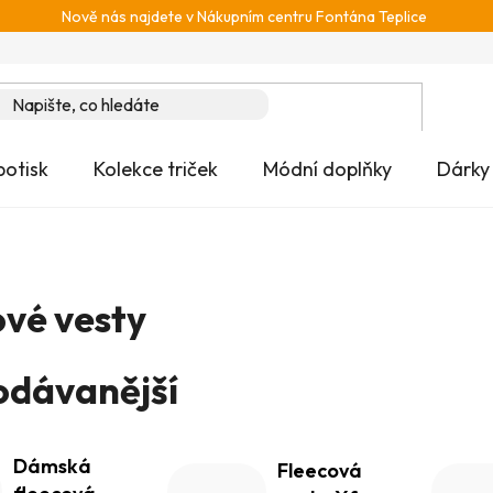
Nově nás najdete v Nákupním centru Fontána Teplice
potisk
Kolekce triček
Módní doplňky
Dárky
ové vesty
odávanější
Dámská
Fleecová