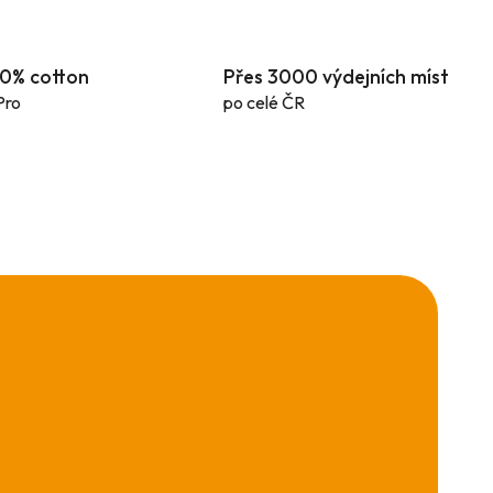
100% cotton
Přes 3000 výdejních míst
Pro
po celé ČR