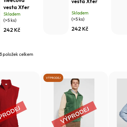
fleecová
vesta Xfer
vesta Xfer
Skladem
Skladem
(>5 ks)
(>5 ks)
242 Kč
242 Kč
3
položek celkem
VÝPRODEJ