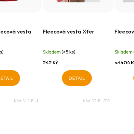
ecová vesta
Fleecová vesta Xfer
Fleecov
s)
Skladem
(>5 ks)
Skladem
242 Kč
404 K
od
ETAIL
DETAIL
Kód:
VL1-BL-L
Kód:
V1-BL-3XL
O
v
l
á