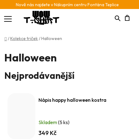
Nově nás najdete v Nákupním centru Fontána Teplice
Hledat
N
Domů
/
Kolekce triček
/
Halloween
K
Halloween
Nejprodávanější
Nápis happy halloween kostra
Skladem
(5 ks)
349 Kč