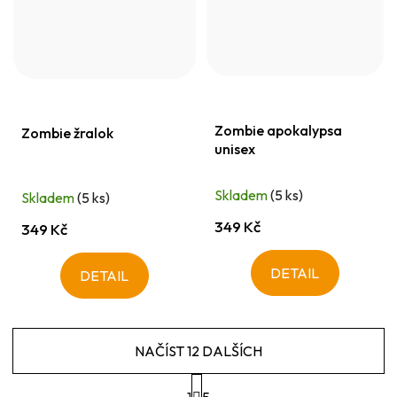
Zombie apokalypsa
Zombie žralok
unisex
Skladem
(5 ks)
Skladem
(5 ks)
349 Kč
349 Kč
DETAIL
DETAIL
NAČÍST 12 DALŠÍCH
S