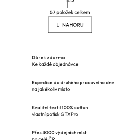
1
t
5
r
O
á
57
položek celkem
v
n
l
k
NAHORU
á
o
d
v
a
á
c
n
í
í
Dárek zdarma
p
Ke každé objednávce
r
v
k
Expedice do druhého pracovního dne
y
na jakékoliv místo
v
ý
Kvalitní textil 100% cotton
p
vlastní potisk GTXPro
i
s
u
Přes 3000 výdejních míst
po celé ČR