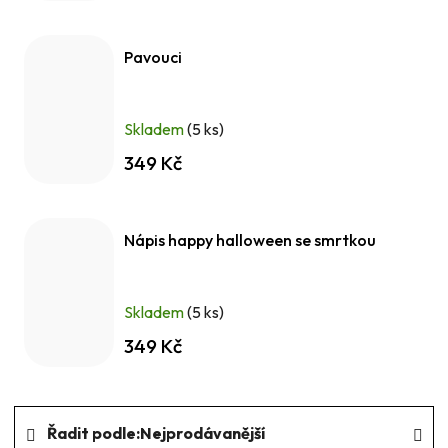
Pavouci
Skladem
(5 ks)
349 Kč
Nápis happy halloween se smrtkou
Skladem
(5 ks)
349 Kč
Ř
Řadit podle:
Nejprodávanější