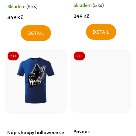
t
Skladem
(5 ks)
Skladem
(5 ks)
ů
349 Kč
349 Kč
DETAIL
DETAIL
2 + 1
2 + 1
Pavouk
Nápis happy halloween se