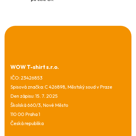
Z
á
p
a
t
í
WOW T-shirt s.r.o.
IČO: 23426853
Spisová značka: C 426898, Městský soud v Praze
Den zápisu: 15. 7. 2025
Školská 660/3, Nové Město
110 00 Praha 1
Česká republika