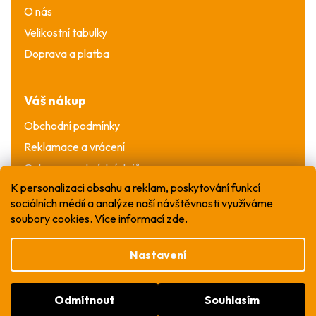
O nás
Velikostní tabulky
Doprava a platba
Váš nákup
Obchodní podmínky
Reklamace a vrácení
Ochrana osobních údajů
K personalizaci obsahu a reklam, poskytování funkcí
sociálních médií a analýze naší návštěvnosti využíváme
soubory cookies. Více informací
zde
.
Nastavení
Vytvořil Shoptet
Odmítnout
Souhlasím
Copyright 2026
WOW T-shirt
. Všechna práva