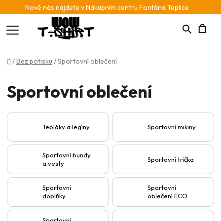
Nově nás najdete v Nákupním centru Fontána Teplice
Hledat
N
Domů
/
Bez potisku
/
Sportovní oblečení
K
Sportovní oblečení
Tepláky a legíny
Sportovní mikiny
Sportovní bundy
Sportovní trička
a vesty
Sportovní
Sportovní
doplňky
oblečení ECO
Sportovní