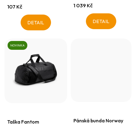
ů
1 039 Kč
107 Kč
DETAIL
DETAIL
NOVINKA
Pánská bunda Norway
Taška Fantom