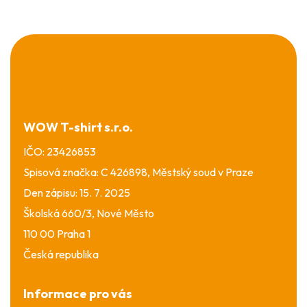
Z
á
p
a
t
í
WOW T-shirt s.r.o.
IČO: 23426853
Spisová značka: C 426898, Městský soud v Praze
Den zápisu: 15. 7. 2025
Školská 660/3, Nové Město
110 00 Praha 1
Česká republika
Informace pro vás