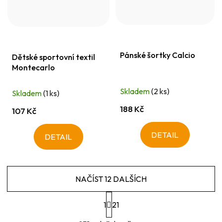
Pánské šortky Calcio
Dětské sportovní textil
Montecarlo
Skladem
(2 ks)
Skladem
(1 ks)
188 Kč
107 Kč
DETAIL
DETAIL
NAČÍST 12 DALŠÍCH
S
1
t
21
r
O