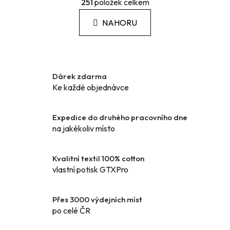
á
251
položek celkem
v
n
l
k
NAHORU
á
o
d
v
a
á
c
n
í
í
Dárek zdarma
p
Ke každé objednávce
r
v
k
Expedice do druhého pracovního dne
y
na jakékoliv místo
v
ý
Kvalitní textil 100% cotton
p
vlastní potisk GTXPro
i
s
u
Přes 3000 výdejních míst
po celé ČR