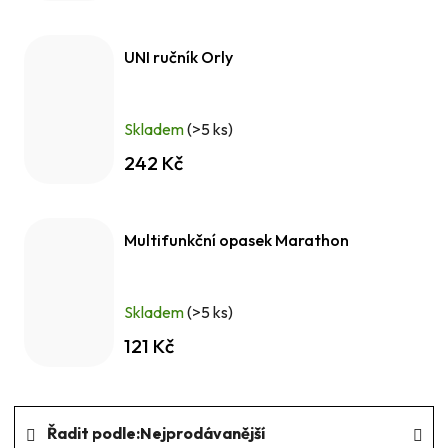
UNI ručník Orly
Skladem
(>5 ks)
242 Kč
Multifunkční opasek Marathon
Skladem
(>5 ks)
121 Kč
Ř
Řadit podle:
Nejprodávanější