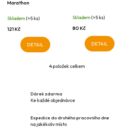
Marathon
Skladem
(>5 ks)
Skladem
(>5 ks)
80 Kč
121 Kč
DETAIL
DETAIL
4
položek celkem
O
v
l
á
Dárek zdarma
d
Ke každé objednávce
a
c
í
Expedice do druhého pracovního dne
p
na jakékoliv místo
r