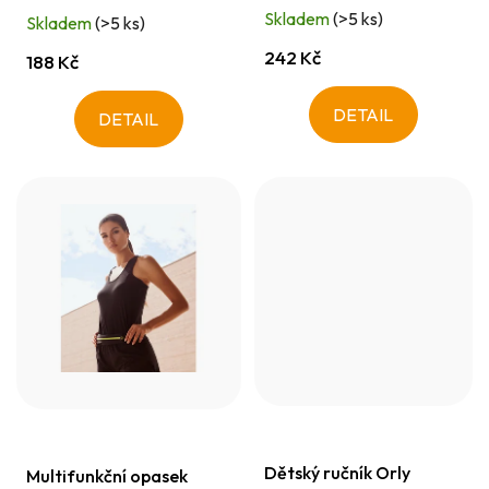
t
Skladem
(>5 ks)
Skladem
(>5 ks)
ů
242 Kč
188 Kč
DETAIL
DETAIL
Dětský ručník Orly
Multifunkční opasek