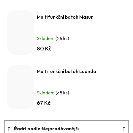
Multifunkční batoh Masur
Skladem
(>5 ks)
80 Kč
Multifunkční batoh Luanda
Skladem
(>5 ks)
67 Kč
Ř
Řadit podle:
Nejprodávanější