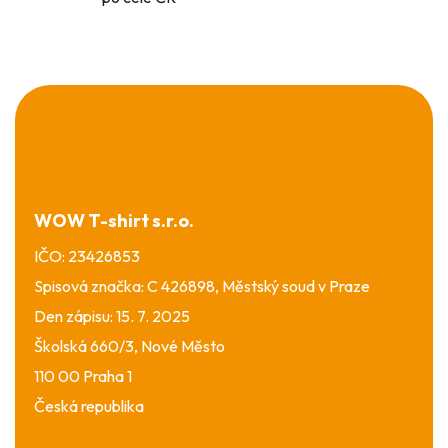
Z
á
p
a
t
í
WOW T-shirt s.r.o.
IČO: 23426853
Spisová značka: C 426898, Městský soud v Praze
Den zápisu: 15. 7. 2025
Školská 660/3, Nové Město
110 00 Praha 1
Česká republika