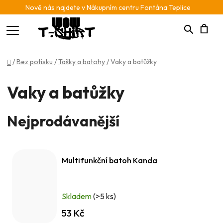
Nově nás najdete v Nákupním centru Fontána Teplice
Hledat
N
Domů
/
Bez potisku
/
Tašky a batohy
/
Vaky a batůžky
K
Vaky a batůžky
Nejprodávanější
Multifunkční batoh Kanda
Skladem
(>5 ks)
53 Kč