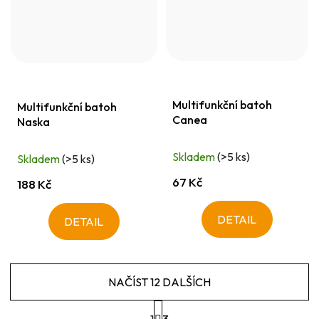
Multifunkční batoh
Multifunkční batoh
Canea
Naska
Skladem
(>5 ks)
Skladem
(>5 ks)
67 Kč
188 Kč
DETAIL
DETAIL
NAČÍST 12 DALŠÍCH
S