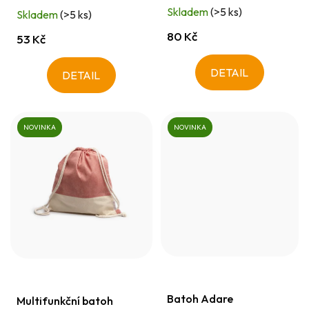
t
Skladem
(>5 ks)
Skladem
(>5 ks)
ů
80 Kč
53 Kč
DETAIL
DETAIL
NOVINKA
NOVINKA
Batoh Adare
Multifunkční batoh