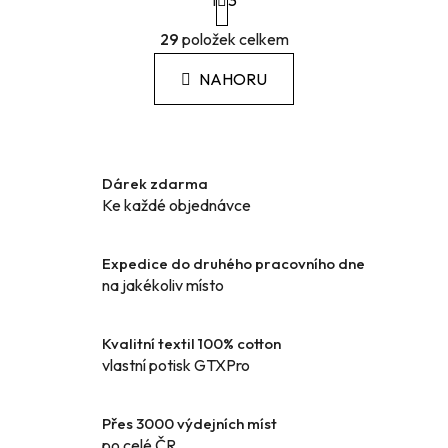
1
t
3
r
O
á
29
položek celkem
v
n
l
k
NAHORU
á
o
d
v
a
á
c
n
í
í
Dárek zdarma
p
Ke každé objednávce
r
v
k
Expedice do druhého pracovního dne
y
na jakékoliv místo
v
ý
Kvalitní textil 100% cotton
p
vlastní potisk GTXPro
i
s
u
Přes 3000 výdejních míst
po celé ČR