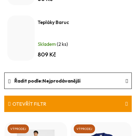
Tepláky Baruc
Skladem
(2 ks)
809 Kč
Ř
Řadit podle:
Nejprodávanější
a
z
e
OTEVŘÍT FILTR
n
V
í
ý
VÝPRODEJ
VÝPRODEJ
p