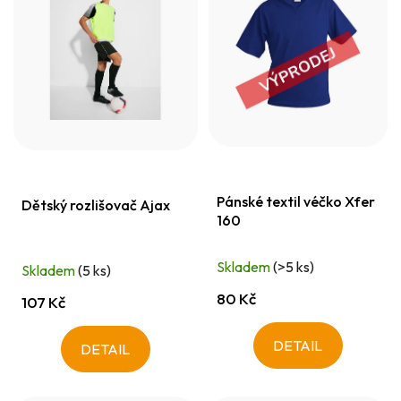
p
r
i
o
s
d
p
u
r
k
o
t
d
ů
Pánské textil véčko Xfer
u
Dětský rozlišovač Ajax
160
k
t
Skladem
(>5 ks)
Skladem
(5 ks)
ů
80 Kč
107 Kč
DETAIL
DETAIL