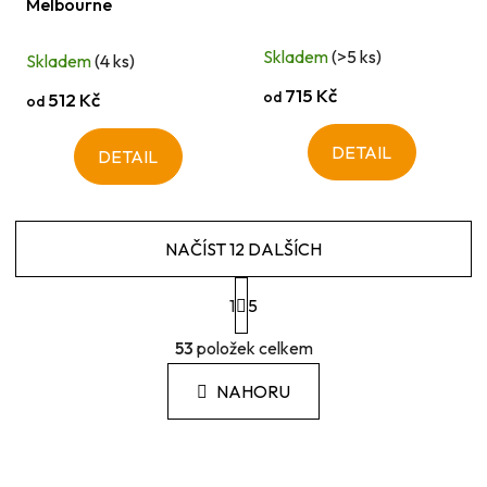
Melbourne
Skladem
(>5 ks)
Skladem
(4 ks)
715 Kč
od
512 Kč
od
DETAIL
DETAIL
NAČÍST 12 DALŠÍCH
S
1
t
5
r
O
á
53
položek celkem
v
n
l
k
NAHORU
á
o
d
v
a
á
c
n