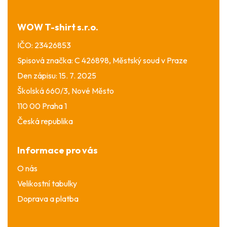
t
í
WOW T-shirt s.r.o.
IČO: 23426853
Spisová značka: C 426898, Městský soud v Praze
Den zápisu: 15. 7. 2025
Školská 660/3, Nové Město
110 00 Praha 1
Česká republika
Informace pro vás
O nás
Velikostní tabulky
Doprava a platba