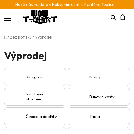
Nově nás najdete v Nákupním centru Fontána Teplice
Hledat
N
Domů
/
Bez potisku
/
Výprodej
K
Výprodej
Kategorie
Mikiny
Sportovní
Bundy a vesty
oblečení
Čepice a doplňky
Trička