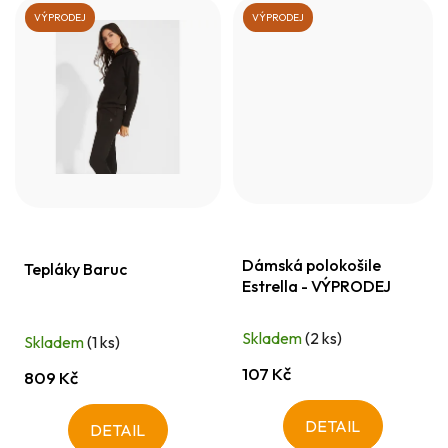
VÝPRODEJ
VÝPRODEJ
Dámská polokošile
Tepláky Baruc
Estrella - VÝPRODEJ
Skladem
(2 ks)
Skladem
(1 ks)
107 Kč
809 Kč
DETAIL
DETAIL