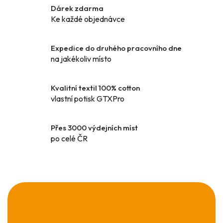
í
í
Dárek zdarma
p
Ke každé objednávce
r
v
k
Expedice do druhého pracovního dne
y
na jakékoliv místo
v
ý
Kvalitní textil 100% cotton
p
vlastní potisk GTXPro
i
s
u
Přes 3000 výdejních míst
po celé ČR
Z
á
p
a