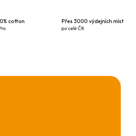
100% cotton
Přes 3000 výdejních míst
Pro
po celé ČR