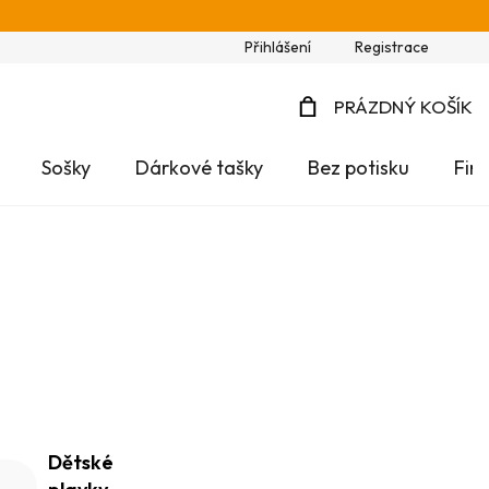
Přihlášení
Registrace
PRÁZDNÝ KOŠÍK
NÁKUPNÍ
Sošky
Dárkové tašky
Bez potisku
Fir
KOŠÍK
Dětské