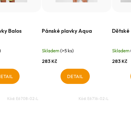
vky Balos
Pánské plavky Aqua
Dětské
)
Skladem
(>5 ks)
Skladem
283 Kč
283 Kč
ETAIL
DETAIL
Kód:
E6708-02-L
Kód:
E6716-02-L
O
v
l
á