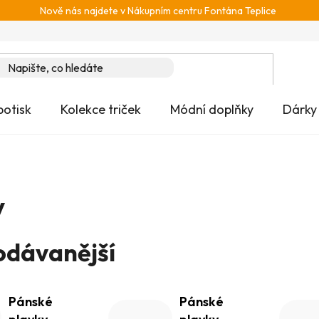
Nově nás najdete v Nákupním centru Fontána Teplice
potisk
Kolekce triček
Módní doplňky
Dárky
y
odávanější
Pánské
Pánské