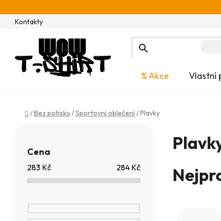
Přejít
na
Kontakty
obsah
% Akce
Vlastní 
Domů
/
Bez potisku
/
Sportovní oblečení
/
Plavky
P
Plavk
o
Cena
s
283
Kč
284
Kč
Nejpr
t
r