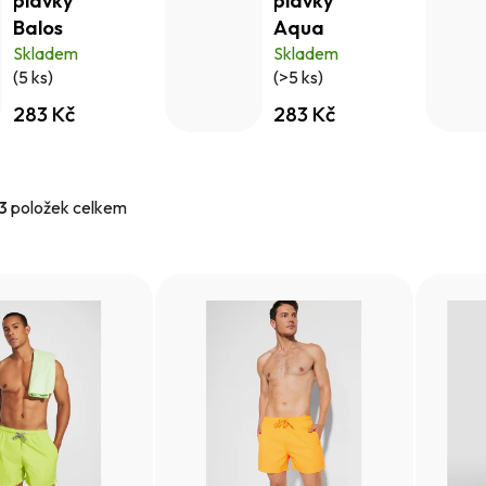
plavky
plavky
Balos
Aqua
Skladem
Skladem
(5 ks)
(>5 ks)
283 Kč
283 Kč
3
položek celkem