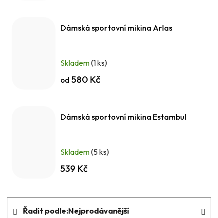
Dámská sportovní mikina Arlas
Skladem
(1 ks)
580 Kč
od
Dámská sportovní mikina Estambul
Skladem
(5 ks)
539 Kč
Ř
Řadit podle:
Nejprodávanější