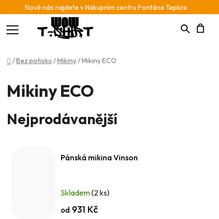
Nově nás najdete v Nákupním centru Fontána Teplice
Hledat
N
Domů
/
Bez potisku
/
Mikiny
/
Mikiny ECO
K
Mikiny ECO
Nejprodávanější
Pánská mikina Vinson
Skladem
(2 ks)
931 Kč
od