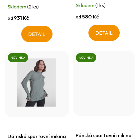
t
Skladem
(1 ks)
Skladem
(2 ks)
ů
580 Kč
od
931 Kč
od
DETAIL
DETAIL
NOVINKA
NOVINKA
Pánská sportovní mikina
Dámská sportovní mikina