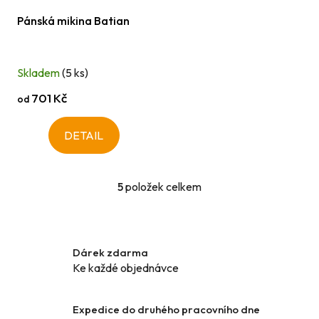
Pánská mikina Batian
Skladem
(5 ks)
701 Kč
od
DETAIL
5
položek celkem
O
v
l
á
Dárek zdarma
d
Ke každé objednávce
a
c
í
Expedice do druhého pracovního dne
p