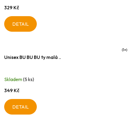
329 Kč
DETAIL
Průměrné
Unisex BU BU BU ty malá ..
hodnocení
produktu
je
Skladem
(5 ks)
5,0
z
349 Kč
5
hvězdiček.
DETAIL