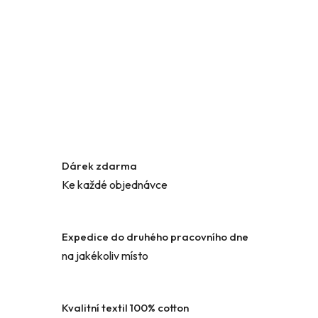
V
Š
A
T
N
Í
K
Dárek zdarma
U
Ke každé objednávce
!
Expedice do druhého pracovního dne
na jakékoliv místo
Kvalitní textil 100% cotton