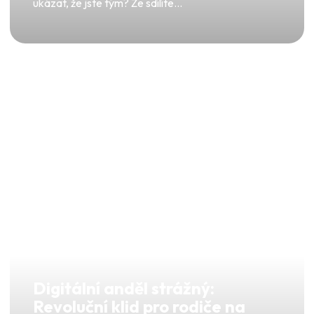
ukázat, že jste tým? Že sdílíte...
Digitální anděl strážný:
Revoluční klid pro rodiče na