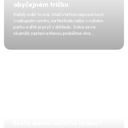
obyčejném tričku
Každý rodič to zná. Stačí vteřina nepozornosti
v nákupním centru, na festivalu nebo v rušném
parku a dítě je pryč z dohledu. Srdce se na
okamžik zastaví a hlavou proběhne vlna...
Máte doma akčního hrdinu?