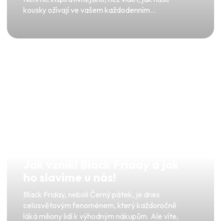
kousky ožívají ve vašem každodenním...
Jak vznikl Black Friday a jak
ho slavíme u nás!
Black Friday, neboli Černý pátek, je dnes
celosvětovým fenoménem, který každoročně
láká miliony lidí k výhodným nákupům. Ale víte,