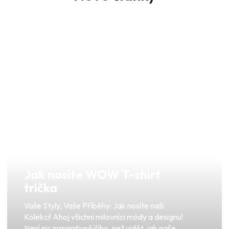
Jak nosíte WOW T-shirt
trička
Vaše Styly, Vaše Příběhy: Jak nosíte naši
Kolekci! Ahoj všichni milovníci módy a designu!
Není nic inspirativnějšího, než vidět, jak naše