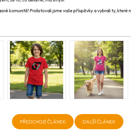
é komunitě! Prolistovali jsme vaše příspěvky a vybrali ty, které ná
PŘEDCHOZÍ ČLÁNEK
DALŠÍ ČLÁNEK