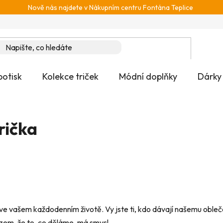
Nově nás najdete v Nákupním centru Fontána Teplice
potisk
Kolekce triček
Módní doplňky
Dárky
rička
ají ve vašem každodenním životě. Vy jste ti, kdo dávají našemu obl
zem, že to, co děláme, má smysl.