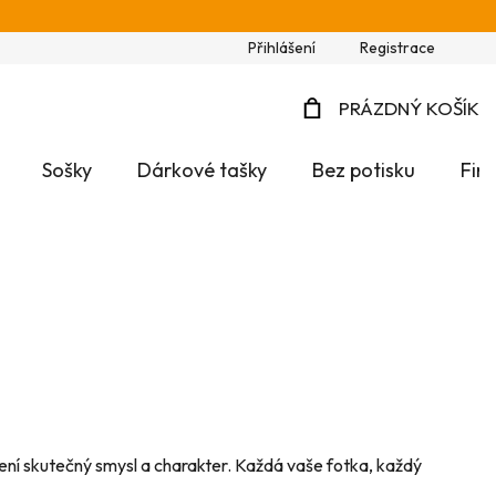
Přihlášení
Registrace
PRÁZDNÝ KOŠÍK
NÁKUPNÍ
Sošky
Dárkové tašky
Bez potisku
Fir
KOŠÍK
ečení skutečný smysl a charakter. Každá vaše fotka, každý