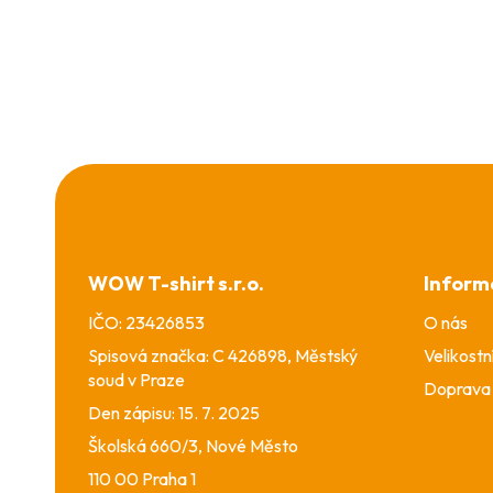
Z
á
p
a
WOW T-shirt s.r.o.
Inform
t
í
IČO: 23426853
O nás
Spisová značka: C 426898, Městský
Velikostn
soud v Praze
Doprava 
Den zápisu: 15. 7. 2025
Školská 660/3, Nové Město
110 00 Praha 1