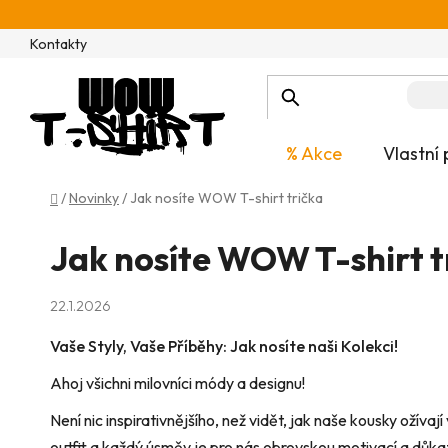
Přejít
na
Kontakty
obsah
% Akce
Vlastní 
Domů
/
Novinky
/
Jak nosíte WOW T-shirt trička
Jak nosíte WOW T-shirt t
22.1.2026
Vaše Styly, Vaše Příběhy: Jak nosíte naši Kolekci!
Ahoj všichni milovníci módy a designu!
Není nic inspirativnějšího, než vidět, jak naše kousky ožív
outfit a každý úsměv je pro nás obrovskou motivací a důka