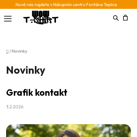
Nově nás najdete v Nákupním centru Fontána Teplice
Hledat
N
K
Domů
/
Novinky
Novinky
V
Grafik kontakt
ý
p
3.2.2026
i
s
č