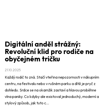
Digitální anděl strážný:
Revoluční klid pro rodiče na
obyčejném tričku
21.10.2025
Každý rodič to zná. Stačí vteřina nepozornosti v nákupním
centru, na festivalu nebo v rušném parku a dítě je pryč z
dohledu. Srdce se na okamžik zastaví a hlavou proběhne
vlna paniky. Co kdyby ale existoval jednoduchý, moderní a
stylový způsob, jak tuto c...