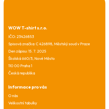
d
á
a
p
c
a
í
t
p
í
WOW T-shirt s.r.o.
r
v
IČO: 23426853
k
Spisová značka: C 426898, Městský soud v Praze
y
v
Den zápisu: 15. 7. 2025
ý
Školská 660/3, Nové Město
p
i
110 00 Praha 1
s
Česká republika
u
Informace pro vás
O nás
Velikostní tabulky