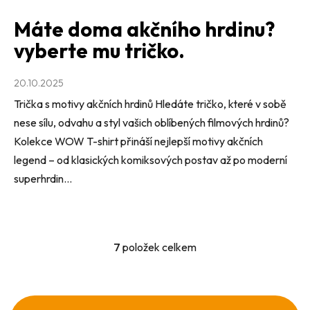
Máte doma akčního hrdinu?
vyberte mu tričko.
20.10.2025
Trička s motivy akčních hrdinů Hledáte tričko, které v sobě
nese sílu, odvahu a styl vašich oblíbených filmových hrdinů?
Kolekce WOW T-shirt přináší nejlepší motivy akčních
legend – od klasických komiksových postav až po moderní
superhrdin...
7
položek celkem
O
v
l
á
Z