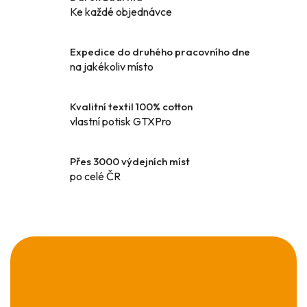
d
Ke každé objednávce
a
c
í
Expedice do druhého pracovního dne
p
na jakékoliv místo
r
v
k
Kvalitní textil 100% cotton
y
vlastní potisk GTXPro
v
ý
Přes 3000 výdejních míst
p
po celé ČR
i
s
u
Z
á
p
a
t