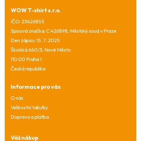
í
WOW T-shirt s.r.o.
IČO: 23426853
Spisová značka: C 426898, Městský soud v Praze
Den zápisu: 15. 7. 2025
Školská 660/3, Nové Město
110 00 Praha 1
Česká republika
Informace pro vás
O nás
Velikostní tabulky
Doprava a platba
Váš nákup