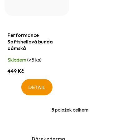
Performance
Softshellová bunda
dámská
Skladem
(>5 ks)
449 Kč
DETAIL
5
položek celkem
O
v
l
á
Dárek zdarma