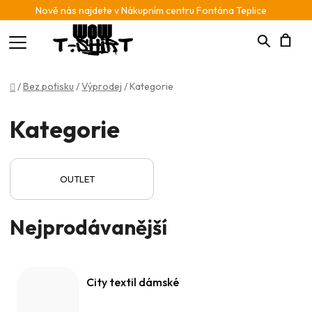
Nově nás najdete v Nákupním centru Fontána Teplice
Hledat
N
Domů
/
Bez potisku
/
Výprodej
/
Kategorie
K
Kategorie
OUTLET
Nejprodávanější
City textil dámské