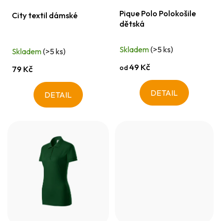
d
ů
Pique Polo Polokošile
u
City textil dámské
dětská
k
t
Skladem
(>5 ks)
Skladem
(>5 ks)
ů
49 Kč
od
79 Kč
DETAIL
DETAIL