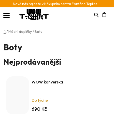
Nově nás najdete v Nákupním centru Fontána Teplice
Hledat
N
Domů
/
Módní doplňky
/
Boty
K
Boty
Nejprodávanější
WOW konverska
Do týdne
690 Kč