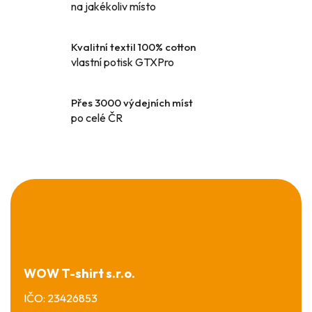
p
na jakékoliv místo
r
v
k
Kvalitní textil 100% cotton
y
vlastní potisk GTXPro
v
ý
Přes 3000 výdejních míst
p
po celé ČR
i
s
u
Z
á
p
a
t
í
WOW T-shirt s.r.o.
IČO: 23426853