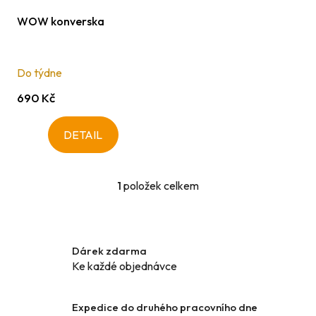
d
ů
u
WOW konverska
k
t
Do týdne
ů
690 Kč
DETAIL
1
položek celkem
O
v
l
á
Dárek zdarma
d
Ke každé objednávce
a
c
í
Expedice do druhého pracovního dne