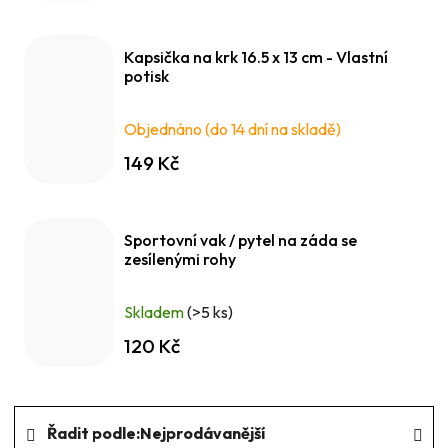
Kapsička na krk 16.5 x 13 cm - Vlastní
potisk
Objednáno (do 14 dní na skladě)
149 Kč
Sportovní vak / pytel na záda se
zesílenými rohy
Skladem
(>5 ks)
120 Kč
Ř
Řadit podle:
Nejprodávanější