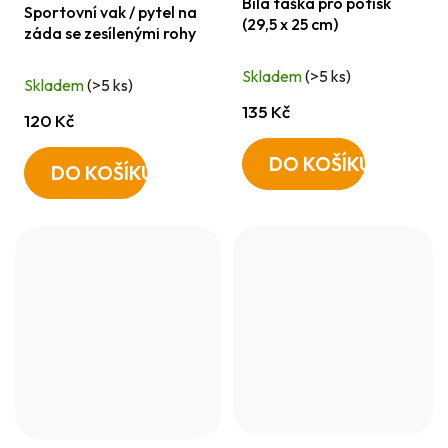
Bílá taška pro potisk
hodnocení
Sportovní vak / pytel na
(29,5 x 25 cm)
záda se zesílenými rohy
produktu
je
Skladem
(>5 ks)
Skladem
(>5 ks)
5,0
135 Kč
z
120 Kč
5
DO KOŠÍKU
hvězdiček.
DO KOŠÍKU