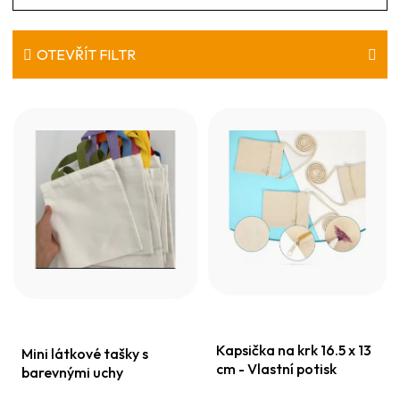
a
z
e
OTEVŘÍT FILTR
n
V
í
ý
p
p
r
i
o
s
d
p
u
r
k
o
t
d
ů
Kapsička na krk 16.5 x 13
u
Mini látkové tašky s
cm - Vlastní potisk
barevnými uchy
k