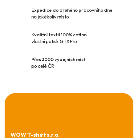
c
í
Expedice do druhého pracovního dne
p
na jakékoliv místo
r
v
k
Kvalitní textil 100% cotton
y
vlastní potisk GTXPro
v
ý
Přes 3000 výdejních míst
p
po celé ČR
i
s
u
Z
á
p
a
t
í
WOW T-shirt s.r.o.