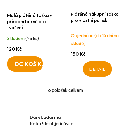
Plátěná nákupní taška
Malá plátěná taška v
pro vlastní potisk
přírodní barvě pro
tvoření
Objednáno (do 14 dní na
Skladem
(>5 ks)
skladě)
120 Kč
150 Kč
DO KOŠÍKU
DETAIL
6
položek celkem
O
v
l
á
Dárek zdarma
d
Ke každé objednávce
a