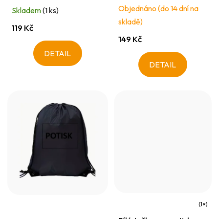
t
Objednáno (do 14 dní na
Skladem
(1 ks)
ů
skladě)
119 Kč
149 Kč
DETAIL
DETAIL
Průměrné