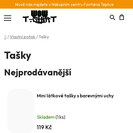
Nově nás najdete v Nákupním centru Fontána Teplice
Hledat
N
Domů
/
Vlastní potisk
/
Tašky
K
Tašky
Nejprodávanější
Mini látkové tašky s barevnými uchy
Skladem
(1 ks)
119 Kč