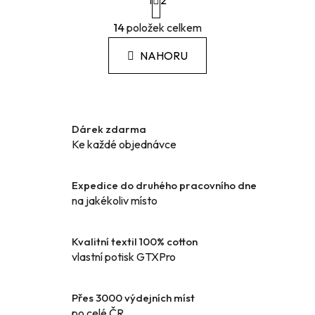
1
t
2
r
O
á
14
položek celkem
v
n
l
k
NAHORU
á
o
d
v
a
á
c
n
í
í
Dárek zdarma
p
Ke každé objednávce
r
v
k
Expedice do druhého pracovního dne
y
na jakékoliv místo
v
ý
Kvalitní textil 100% cotton
p
vlastní potisk GTXPro
i
s
u
Přes 3000 výdejních míst
po celé ČR