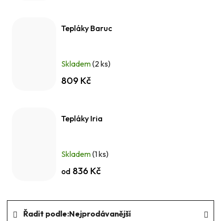
Tepláky Baruc
Skladem
(2 ks)
809 Kč
Tepláky Iria
Skladem
(1 ks)
836 Kč
od
Ř
Řadit podle:
Nejprodávanější