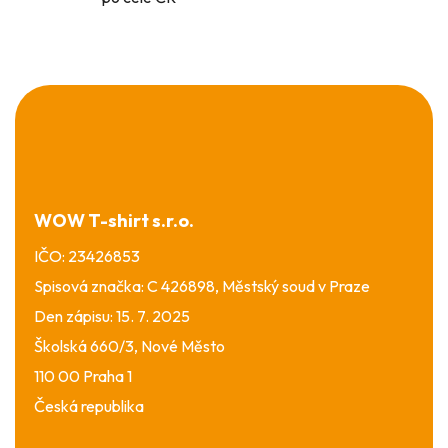
Z
á
p
a
t
í
WOW T-shirt s.r.o.
IČO: 23426853
Spisová značka: C 426898, Městský soud v Praze
Den zápisu: 15. 7. 2025
Školská 660/3, Nové Město
110 00 Praha 1
Česká republika