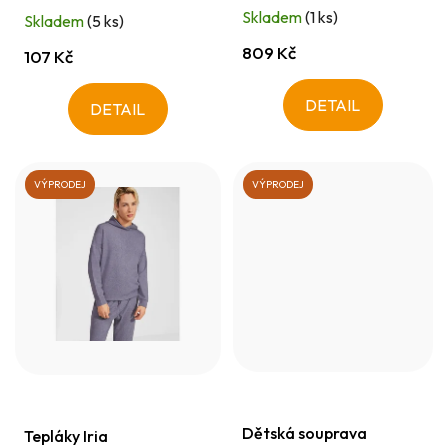
t
Skladem
(1 ks)
Skladem
(5 ks)
ů
809 Kč
107 Kč
DETAIL
DETAIL
VÝPRODEJ
VÝPRODEJ
Dětská souprava
Tepláky Iria