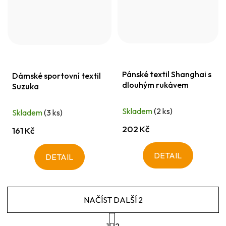
Pánské textil Shanghai s
Dámské sportovní textil
dlouhým rukávem
Suzuka
Skladem
(2 ks)
Skladem
(3 ks)
202 Kč
161 Kč
DETAIL
DETAIL
NAČÍST DALŠÍ 2
S