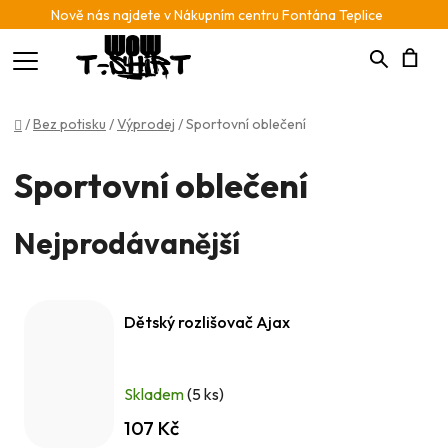
Nově nás najdete v Nákupním centru Fontána Teplice
Hledat
N
Domů
/
Bez potisku
/
Výprodej
/
Sportovní oblečení
K
Sportovní oblečení
Nejprodávanější
Dětský rozlišovač Ajax
Skladem
(5 ks)
107 Kč