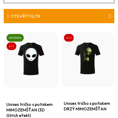
a
z
e
OTEVŘÍT FILTR
n
V
í
ý
NOVINKA
2 + 1
p
p
2 + 1
r
i
o
s
d
p
u
r
k
o
t
d
ů
Unisex tričko s potiskem
u
Unisex tričko s potiskem
DRZÝ MIMOZEMŠŤAN
MIMOZEMŠŤAN (3D
k
Glitch efekt)