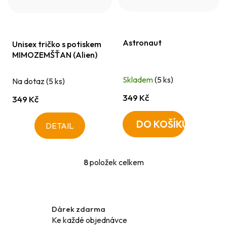
Astronaut
Unisex tričko s potiskem
MIMOZEMŠŤAN (Alien)
Skladem
(5 ks)
Na dotaz
(5 ks)
349 Kč
349 Kč
DO KOŠÍKU
DETAIL
8
položek celkem
O
v
l
á
Dárek zdarma
d
Ke každé objednávce
a