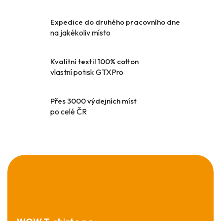
c
í
Expedice do druhého pracovního dne
p
na jakékoliv místo
r
v
k
Kvalitní textil 100% cotton
y
vlastní potisk GTXPro
v
ý
Přes 3000 výdejních míst
p
po celé ČR
i
s
u
Z
á
p
a
t
í