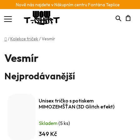
Nově nás najdete v Nákupním centru Fontána Teplice
Hledat
N
Domů
/
Kolekce triček
/
Vesmír
K
Vesmír
Nejprodávanější
Unisex tričko s potiskem
MIMOZEMŠŤAN (3D Glitch efekt)
Skladem
(5 ks)
349 Kč