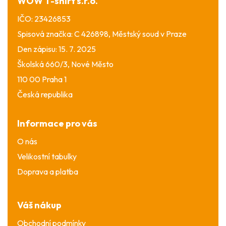
WOW T-shirt s.r.o.
IČO: 23426853
Spisová značka: C 426898, Městský soud v Praze
Den zápisu: 15. 7. 2025
Školská 660/3, Nové Město
110 00 Praha 1
Česká republika
Informace pro vás
O nás
Velikostní tabulky
Doprava a platba
Váš nákup
Obchodní podmínky