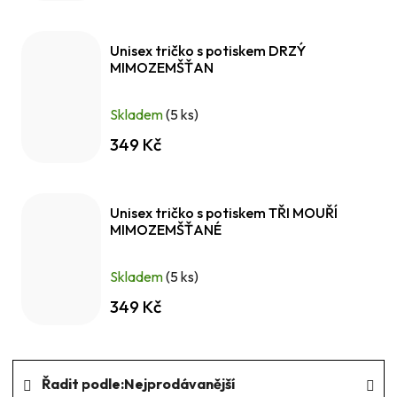
Unisex tričko s potiskem DRZÝ
MIMOZEMŠŤAN
Skladem
(5 ks)
349 Kč
Unisex tričko s potiskem TŘI MOUŘÍ
MIMOZEMŠŤANÉ
Skladem
(5 ks)
349 Kč
Ř
Řadit podle:
Nejprodávanější