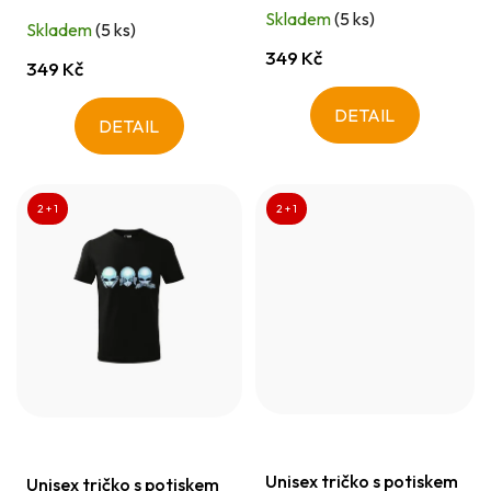
t
Skladem
(5 ks)
Skladem
(5 ks)
ů
349 Kč
349 Kč
DETAIL
DETAIL
2 + 1
2 + 1
Unisex tričko s potiskem
Unisex tričko s potiskem