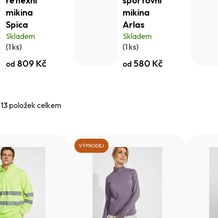
reflexní
sportovní
mikina
mikina
Spica
Arlas
Skladem
Skladem
(1 ks)
(1 ks)
809 Kč
580 Kč
od
od
-
13
položek celkem
VÝPRODEJ