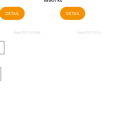
607 Kč
od
DETAIL
DETAIL
Kód:
E1111-01-XXL
Kód:
E1117-02-L