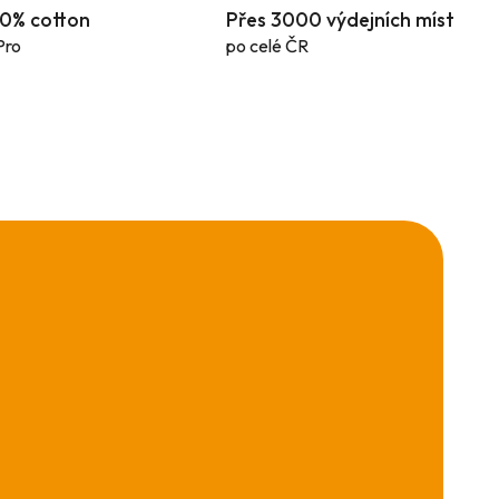
100% cotton
Přes 3000 výdejních míst
Pro
po celé ČR