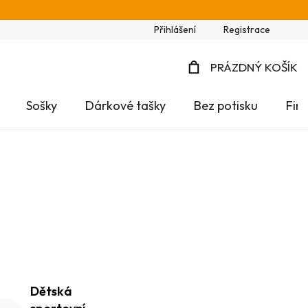
Přihlášení
Registrace
PRÁZDNÝ KOŠÍK
NÁKUPNÍ
Sošky
Dárkové tašky
Bez potisku
Fir
KOŠÍK
Dětská