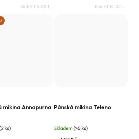
Kód:
E1115-02-L
Kód:
E1114-02-L
J
 mikina Annapurna
Pánská mikina Teleno
(2 ks)
Skladem
(>5 ks)