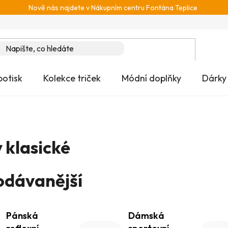
Nově nás najdete v Nákupním centru Fontána Teplice
potisk
Kolekce triček
Módní doplňky
Dárky
 klasické
odávanější
Pánská
Dámská