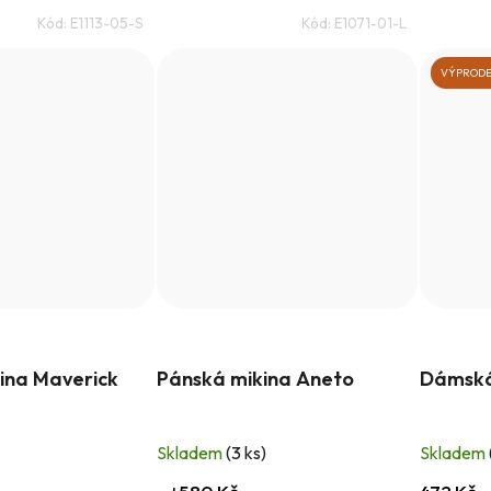
Kód:
E1113-05-S
Kód:
E1071-01-L
VÝPRODE
ina Maverick
Pánská mikina Aneto
Dámská
Skladem
(3 ks)
Skladem