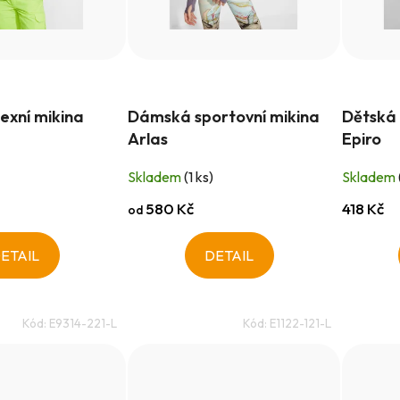
exní mikina
Dámská sportovní mikina
Dětská 
Arlas
Epiro
Skladem
(1 ks)
Skladem
580 Kč
418 Kč
od
ETAIL
DETAIL
Kód:
E9314-221-L
Kód:
E1122-121-L