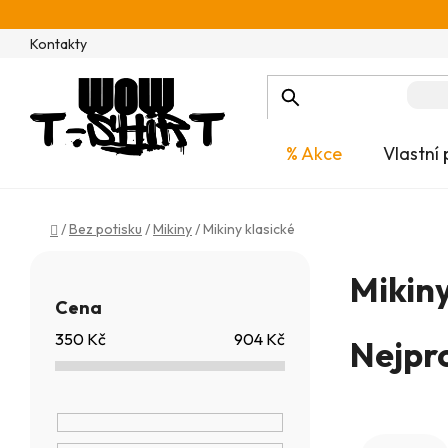
Přejít
na
Kontakty
obsah
% Akce
Vlastní 
Domů
/
Bez potisku
/
Mikiny
/
Mikiny klasické
P
Mikiny
o
Cena
s
350
Kč
904
Kč
Nejpr
t
r