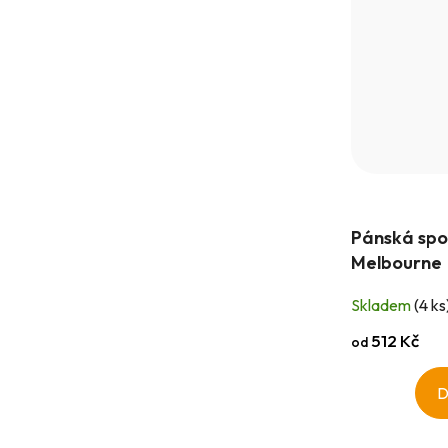
Pánská spo
Melbourne
Skladem
(4 ks
512 Kč
od
D