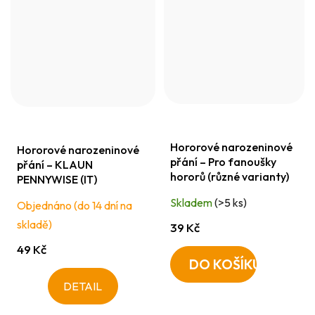
Hororové narozeninové
Hororové narozeninové
přání – Pro fanoušky
přání – KLAUN
hororů (různé varianty)
PENNYWISE (IT)
Skladem
(>5 ks)
Objednáno (do 14 dní na
skladě)
39 Kč
49 Kč
DO KOŠÍKU
DETAIL