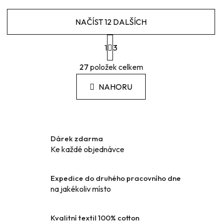
NAČÍST 12 DALŠÍCH
S
1
t
3
r
O
á
27
položek celkem
v
n
l
k
NAHORU
á
o
d
v
a
á
c
n
í
í
Dárek zdarma
p
Ke každé objednávce
r
v
k
Expedice do druhého pracovního dne
y
na jakékoliv místo
v
ý
Kvalitní textil 100% cotton