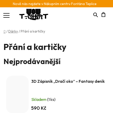
Nově nás najdete v Nákupním centru Fontána Teplice
Hledat
N
Domů
/
Dárky
/
Přání a kartičky
K
Přání a kartičky
Nejprodávanější
3D Zápisník „Dračí oko“ – Fantasy deník
Skladem
(1 ks)
590 Kč