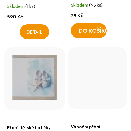
t
Skladem
(>5 ks)
Skladem
(1 ks)
ů
39 Kč
590 Kč
DO KOŠÍKU
DETAIL
Vánoční přání
Přání dětské botičky