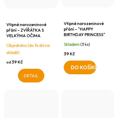
Vtipné narozeninové
Vtipné narozeninové
přání – "HAPPY
přání – ZVÍŘÁTKA S
BIRTHDAY PRINCESS"
VELKÝMA OČIMA
Skladem
(3 ks)
Objednáno (do 14 dní na
skladě)
39 Kč
39 Kč
od
DO KOŠÍKU
DETAIL