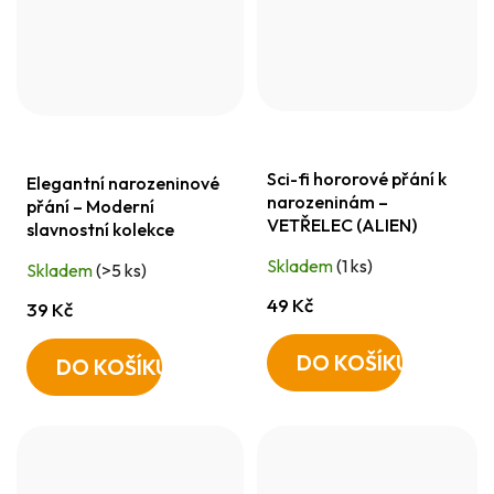
Sci-fi hororové přání k
Elegantní narozeninové
narozeninám –
přání – Moderní
VETŘELEC (ALIEN)
slavnostní kolekce
Skladem
(1 ks)
Skladem
(>5 ks)
49 Kč
39 Kč
DO KOŠÍKU
DO KOŠÍKU