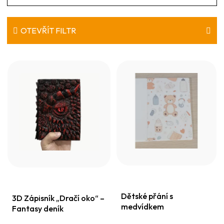
a
z
e
OTEVŘÍT FILTR
n
V
í
ý
p
p
r
i
o
s
d
p
u
r
k
o
t
d
ů
Dětské přání s
u
3D Zápisník „Dračí oko“ –
medvídkem
Fantasy deník
k