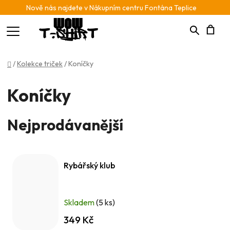
Nově nás najdete v Nákupním centru Fontána Teplice
Hledat
N
Domů
/
Kolekce triček
/
Koníčky
K
Koníčky
Nejprodávanější
Rybářský klub
Skladem
(5 ks)
349 Kč