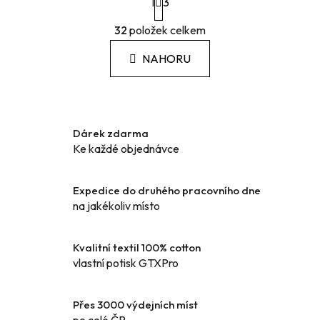
1
t
3
r
O
á
32
položek celkem
v
n
l
k
NAHORU
á
o
d
v
a
á
c
n
í
í
Dárek zdarma
p
Ke každé objednávce
r
v
k
Expedice do druhého pracovního dne
y
na jakékoliv místo
v
ý
Kvalitní textil 100% cotton
p
vlastní potisk GTXPro
i
s
u
Přes 3000 výdejních míst
po celé ČR