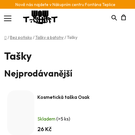
Nově nás najdete v Nákupním centru Fontána Teplice
Hledat
N
Domů
/
Bez potisku
/
Tašky a batohy
/
Tašky
K
Tašky
Nejprodávanější
Kosmetická taška Osak
Skladem
(>5 ks)
26 Kč