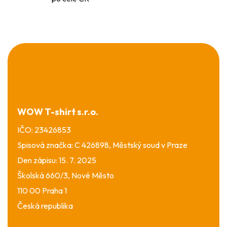
Z
á
p
a
t
í
WOW T-shirt s.r.o.
IČO: 23426853
Spisová značka: C 426898, Městský soud v Praze
Den zápisu: 15. 7. 2025
Školská 660/3, Nové Město
110 00 Praha 1
Česká republika