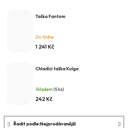
Taška Fantom
Do týdne
1 241 Kč
Chladící taška Kulga
Skladem
(5 ks)
242 Kč
Ř
Řadit podle:
Nejprodávanější