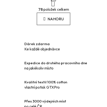
1
t
7
r
O
á
78
položek celkem
v
n
l
k
NAHORU
á
o
d
v
a
á
c
n
í
í
Dárek zdarma
p
Ke každé objednávce
r
v
k
Expedice do druhého pracovního dne
y
na jakékoliv místo
v
ý
Kvalitní textil 100% cotton
p
vlastní potisk GTXPro
i
s
u
Přes 3000 výdejních míst
po celé ČR