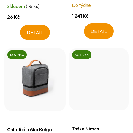
t
Do týdne
Skladem
(>5 ks)
ů
1 241 Kč
26 Kč
DETAIL
DETAIL
NOVINKA
NOVINKA
Taška Nimes
Chladící taška Kulga