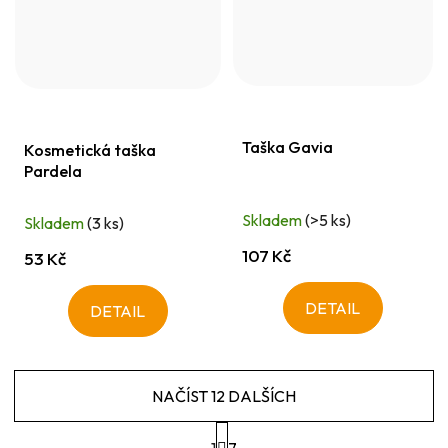
Taška Gavia
Kosmetická taška
Pardela
Skladem
(>5 ks)
Skladem
(3 ks)
107 Kč
53 Kč
DETAIL
DETAIL
NAČÍST 12 DALŠÍCH
S