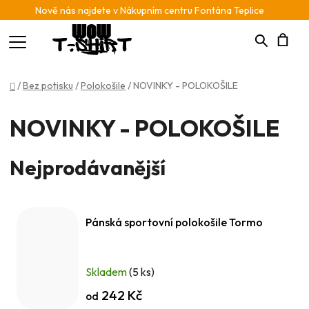
Nově nás najdete v Nákupním centru Fontána Teplice
Hledat
N
Domů
/
Bez potisku
/
Polokošile
/
NOVINKY - POLOKOŠILE
K
NOVINKY - POLOKOŠILE
Nejprodávanější
Pánská sportovní polokošile Tormo
Skladem
(5 ks)
242 Kč
od