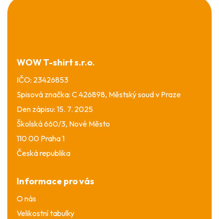
Z
á
p
a
t
í
WOW T-shirt s.r.o.
IČO: 23426853
Spisová značka: C 426898, Městský soud v Praze
Den zápisu: 15. 7. 2025
Školská 660/3, Nové Město
110 00 Praha 1
Česká republika
Informace pro vás
O nás
Velikostní tabulky