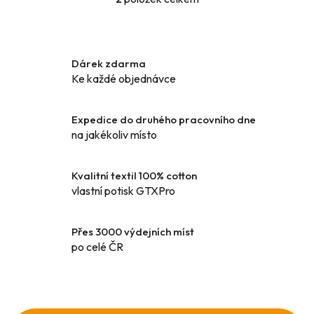
O
v
l
á
Dárek zdarma
d
Ke každé objednávce
a
c
í
Expedice do druhého pracovního dne
p
na jakékoliv místo
r
v
k
Kvalitní textil 100% cotton
y
vlastní potisk GTXPro
v
ý
Přes 3000 výdejních míst
p
po celé ČR
i
s
u