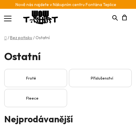
Nově nás najdete v Nákupním centru Fontána Teplice
Hledat
N
Domů
/
Bez potisku
/
Ostatní
K
Ostatní
Froté
Příslušenství
Fleece
Nejprodávanější