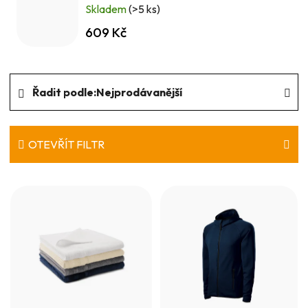
Skladem
(>5 ks)
609 Kč
Ř
Řadit podle:
Nejprodávanější
a
z
e
OTEVŘÍT FILTR
n
V
í
ý
p
p
r
i
o
s
d
p
u