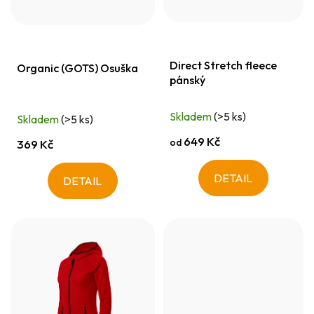
r
k
o
t
d
ů
Direct Stretch fleece
u
Organic (GOTS) Osuška
pánský
k
t
Skladem
(>5 ks)
Skladem
(>5 ks)
ů
649 Kč
od
369 Kč
DETAIL
DETAIL