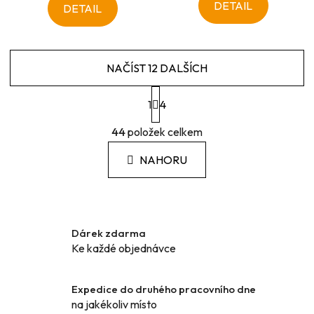
DETAIL
DETAIL
NAČÍST 12 DALŠÍCH
S
1
t
4
r
O
á
44
položek celkem
v
n
l
k
NAHORU
á
o
d
v
a
á
c
n
í
í
Dárek zdarma
p
Ke každé objednávce
r
v
k
Expedice do druhého pracovního dne
y
na jakékoliv místo