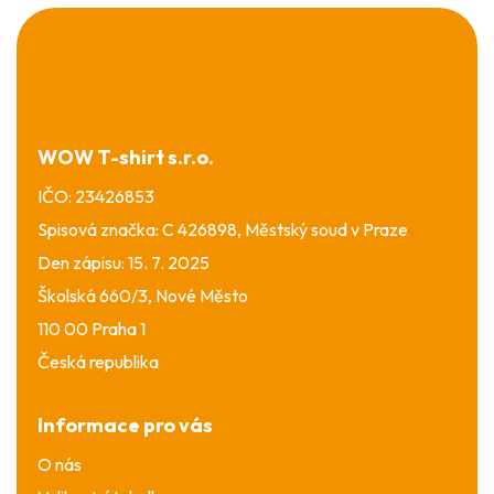
Z
á
p
a
t
í
WOW T-shirt s.r.o.
IČO: 23426853
Spisová značka: C 426898, Městský soud v Praze
Den zápisu: 15. 7. 2025
Školská 660/3, Nové Město
110 00 Praha 1
Česká republika
Informace pro vás
O nás