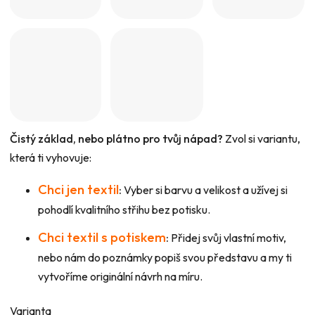
Čistý základ, nebo plátno pro tvůj nápad?
Zvol si variantu,
která ti vyhovuje:
Chci jen textil
:
Vyber si barvu a velikost a užívej si
pohodlí kvalitního střihu bez potisku.
Chci textil s potiskem
:
Přidej svůj vlastní motiv,
nebo nám do poznámky popiš svou představu a my ti
vytvoříme originální návrh na míru.
Varianta