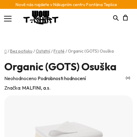
Nově nás najdete v Nákupním centru Fontána Teplice
Hledat
N
K
Domů
/
Bez potisku
/
Ostatní
/
Froté
/
Organic (GOTS) Osuška
Organic (GOTS) Osuška
Průměrné
Neohodnoceno
Podrobnosti hodnocení
hodnocení
Značka:
MALFINI, a.s.
produktu
je
0,0
z
5
hvězdiček.