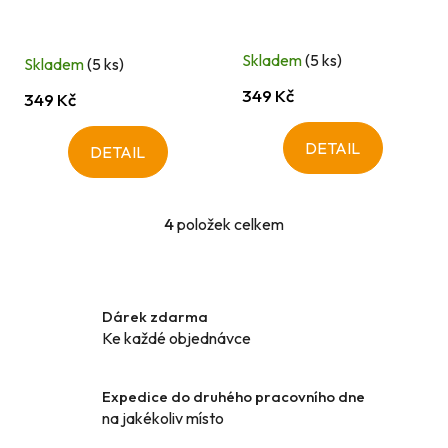
Skladem
(5 ks)
Skladem
(5 ks)
349 Kč
349 Kč
DETAIL
DETAIL
4
položek celkem
O
v
l
á
Dárek zdarma
d
Ke každé objednávce
a
c
í
Expedice do druhého pracovního dne
p
na jakékoliv místo
r