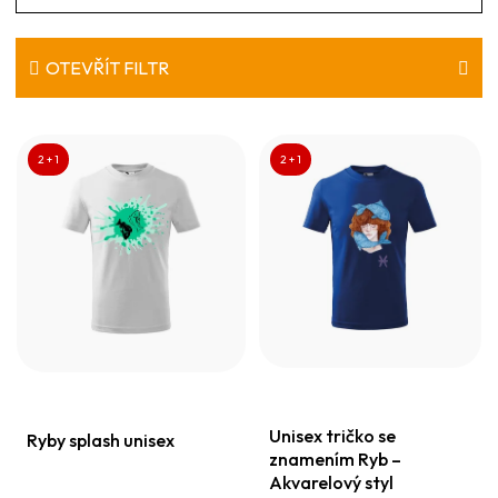
a
z
e
OTEVŘÍT FILTR
n
V
í
ý
2 + 1
2 + 1
p
p
r
i
o
s
d
p
u
r
k
o
t
d
ů
Unisex tričko se
u
Ryby splash unisex
znamením Ryb –
k
Akvarelový styl