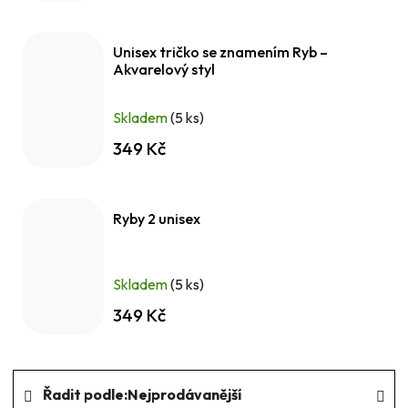
Unisex tričko se znamením Ryb –
Akvarelový styl
Skladem
(5 ks)
349 Kč
Ryby 2 unisex
Skladem
(5 ks)
349 Kč
Ř
Řadit podle:
Nejprodávanější