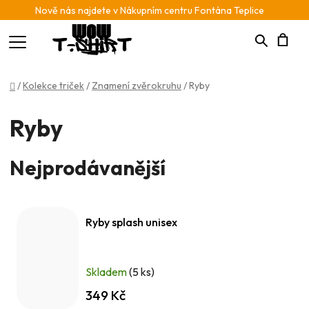
Nově nás najdete v Nákupním centru Fontána Teplice
Hledat
N
Domů
/
Kolekce triček
/
Znamení zvěrokruhu
/
Ryby
K
Ryby
Nejprodávanější
Ryby splash unisex
Skladem
(5 ks)
349 Kč