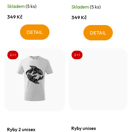
t
Skladem
(5 ks)
Skladem
(5 ks)
ů
349 Kč
349 Kč
DETAIL
DETAIL
2 + 1
2 + 1
Ryby unisex
Ryby 2 unisex