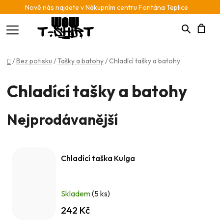
Nově nás najdete v Nákupním centru Fontána Teplice
Hledat
N
Domů
/
Bez potisku
/
Tašky a batohy
/
Chladící tašky a batohy
K
Chladící tašky a batohy
Nejprodávanější
Chladící taška Kulga
Skladem
(5 ks)
242 Kč