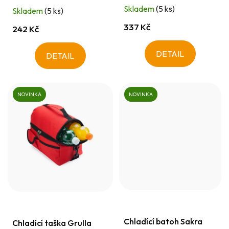
t
Skladem
(5 ks)
Skladem
(5 ks)
ů
337 Kč
242 Kč
DETAIL
DETAIL
NOVINKA
NOVINKA
Chladící batoh Sakra
Chladící taška Grulla