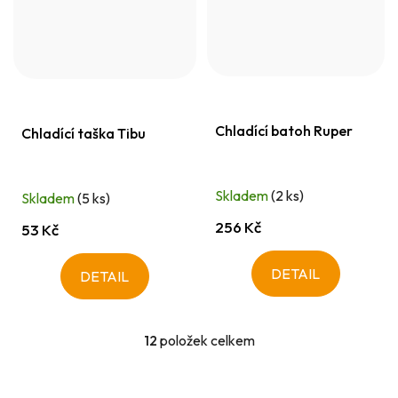
Chladící batoh Ruper
Chladící taška Tibu
Skladem
(2 ks)
Skladem
(5 ks)
256 Kč
53 Kč
DETAIL
DETAIL
12
položek celkem
O
v
l