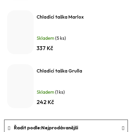
Chladící taška Marlox
Skladem
(5 ks)
337 Kč
Chladící taška Grulla
Skladem
(1 ks)
242 Kč
Ř
Řadit podle:
Nejprodávanější