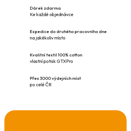
á
Dárek zdarma
d
Ke každé objednávce
a
c
í
Expedice do druhého pracovního dne
p
na jakékoliv místo
r
v
k
Kvalitní textil 100% cotton
y
vlastní potisk GTXPro
v
ý
Přes 3000 výdejních míst
p
po celé ČR
i
s
u
Z
á
p