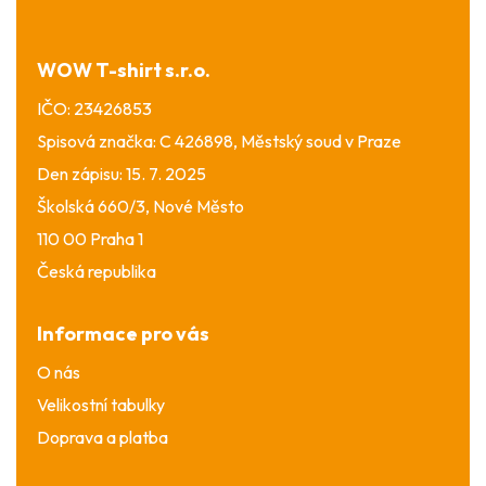
a
t
í
WOW T-shirt s.r.o.
IČO: 23426853
Spisová značka: C 426898, Městský soud v Praze
Den zápisu: 15. 7. 2025
Školská 660/3, Nové Město
110 00 Praha 1
Česká republika
Informace pro vás
O nás
Velikostní tabulky
Doprava a platba