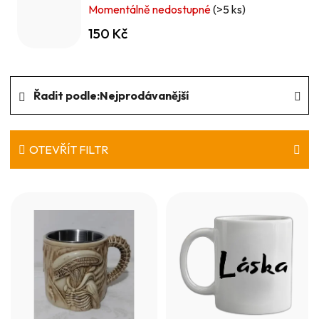
Momentálně nedostupné
(>5 ks)
150 Kč
Ř
Řadit podle:
Nejprodávanější
a
z
e
OTEVŘÍT FILTR
n
V
í
ý
p
p
r
i
o
s
d
p
u