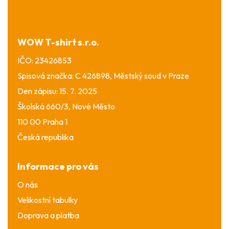
p
a
t
í
WOW T-shirt s.r.o.
IČO: 23426853
Spisová značka: C 426898, Městský soud v Praze
Den zápisu: 15. 7. 2025
Školská 660/3, Nové Město
110 00 Praha 1
Česká republika
Informace pro vás
O nás
Velikostní tabulky
Doprava a platba