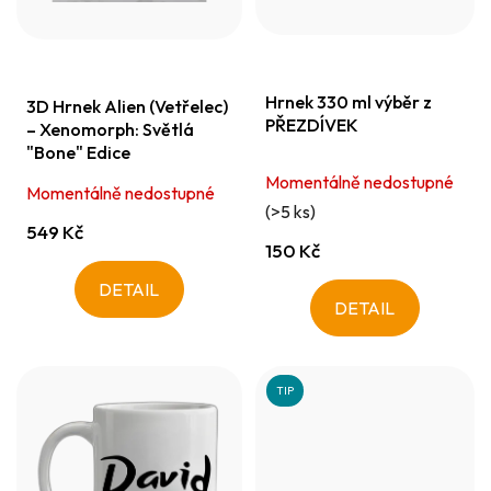
r
k
o
t
d
ů
Hrnek 330 ml výběr z
u
3D Hrnek Alien (Vetřelec)
PŘEZDÍVEK
– Xenomorph: Světlá
k
"Bone" Edice
t
Momentálně nedostupné
Momentálně nedostupné
ů
(>5 ks)
549 Kč
150 Kč
DETAIL
DETAIL
TIP