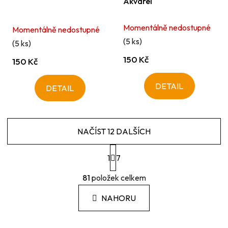
Akvarel
Momentálně nedostupné
Momentálně nedostupné
(5 ks)
(5 ks)
150 Kč
150 Kč
DETAIL
DETAIL
NAČÍST 12 DALŠÍCH
S
1
t
7
r
O
á
81
položek celkem
v
n
l
k
NAHORU
á
o
d
v
a
á