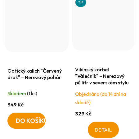
TIP
Vikinský korbel
Gotický kalich "Červený
"Válečník" – Nerezový
drak" – Nerezový pohár
půllitr v severském stylu
Skladem
(1 ks)
Objednáno (do 14 dní na
skladě)
349 Kč
329 Kč
DO KOŠÍKU
DETAIL