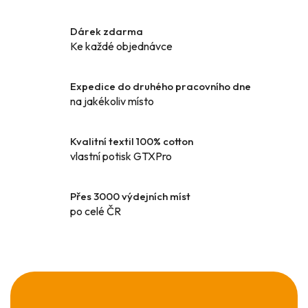
c
n
í
í
Dárek zdarma
p
Ke každé objednávce
r
v
k
Expedice do druhého pracovního dne
y
na jakékoliv místo
v
ý
Kvalitní textil 100% cotton
p
vlastní potisk GTXPro
i
s
u
Přes 3000 výdejních míst
po celé ČR
Z
á