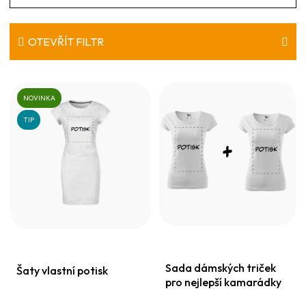
a
z
e
OTEVŘÍT FILTR
n
V
í
ý
NOVINKA
p
p
TIP
r
i
o
s
d
p
u
r
k
o
t
d
ů
Sada dámských triček
u
Šaty vlastní potisk
pro nejlepší kamarádky
k