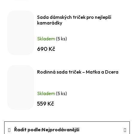
Sada dámských triček pro nejlepší
kamarádky
Skladem
(5 ks)
690 Kč
Rodinná sada triček – Matka a Dcera
Skladem
(5 ks)
559 Kč
Ř
Řadit podle:
Nejprodávanější