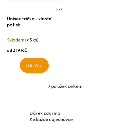
Průměrné
Unisex tričko - vlastní
hodnocení
potisk
produktu
je
Skladem
(>5 ks)
5,0
319 Kč
od
z
5
DETAIL
hvězdiček.
7
položek celkem
O
v
l
á
Dárek zdarma
d
Ke každé objednávce
a
c