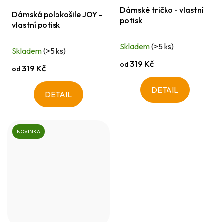
Dámské tričko - vlastní
hodnocení
Dámská polokošile JOY -
potisk
vlastní potisk
produktu
je
Skladem
(>5 ks)
Skladem
(>5 ks)
5,0
319 Kč
od
z
319 Kč
od
5
DETAIL
hvězdiček.
DETAIL
NOVINKA