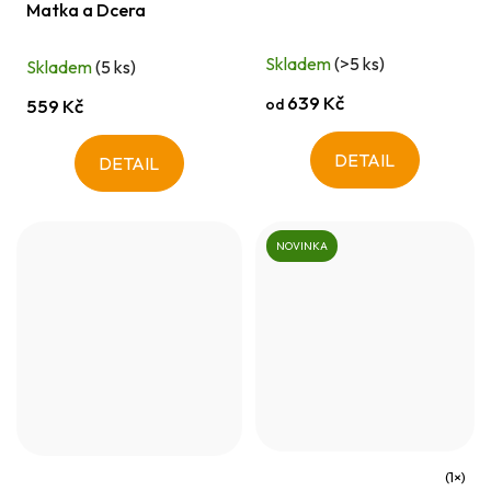
Matka a Dcera
Skladem
(>5 ks)
Skladem
(5 ks)
639 Kč
od
559 Kč
DETAIL
DETAIL
NOVINKA
Průměrné