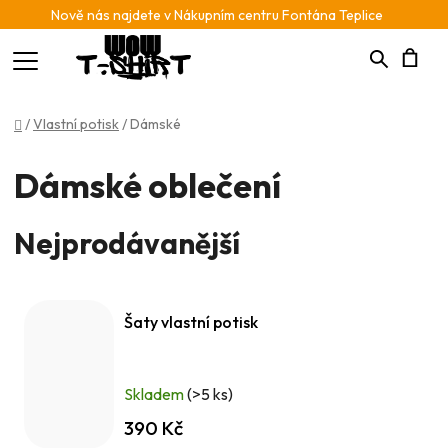
Nově nás najdete v Nákupním centru Fontána Teplice
Hledat
N
Domů
/
Vlastní potisk
/
Dámské
K
Dámské oblečení
Nejprodávanější
Šaty vlastní potisk
Skladem
(>5 ks)
390 Kč