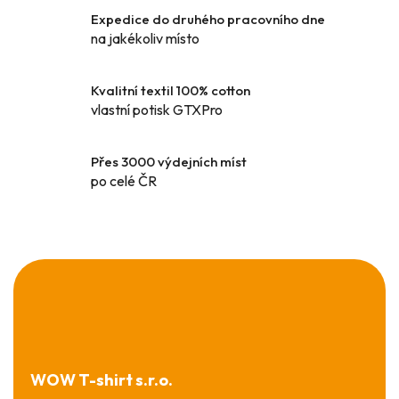
í
Expedice do druhého pracovního dne
p
na jakékoliv místo
r
v
k
Kvalitní textil 100% cotton
y
vlastní potisk GTXPro
v
ý
Přes 3000 výdejních míst
p
po celé ČR
i
s
u
Z
á
p
a
t
í
WOW T-shirt s.r.o.