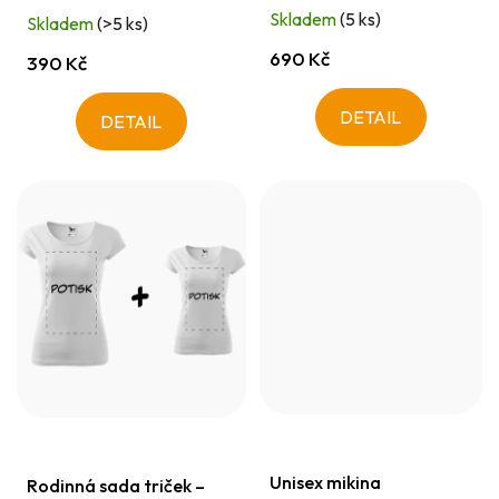
t
Skladem
(5 ks)
Skladem
(>5 ks)
ů
690 Kč
390 Kč
DETAIL
DETAIL
Unisex mikina
Rodinná sada triček –