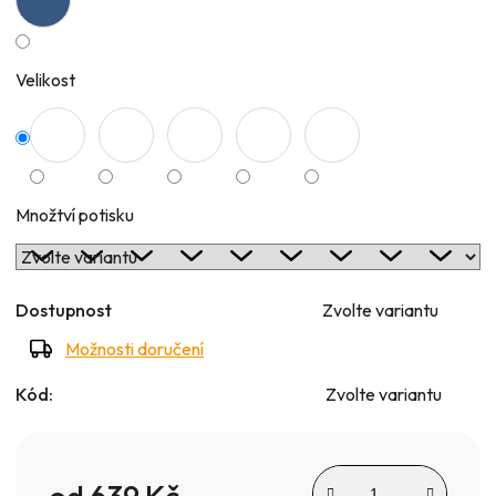
Velikost
Množtví potisku
Dostupnost
Zvolte variantu
Možnosti doručení
Kód:
Zvolte variantu
od
639 Kč