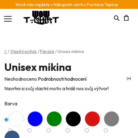
Nově nás najdete v Nákupním centru Fontána Teplice
Hledat
N
K
Domů
/
Vlastní potisk
/
Pánské
/
Unisex mikina
Unisex mikina
Průměrné
Neohodnoceno
Podrobnosti hodnocení
hodnocení
Navrhni si svůj vlastní motiv a hrdě nos svůj výtvor!
produktu
je
Barva
0,0
z
5
hvězdiček.