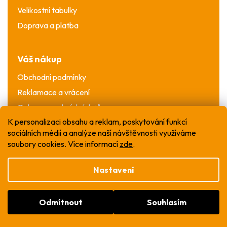
Velikostní tabulky
Doprava a platba
Váš nákup
Obchodní podmínky
Reklamace a vrácení
Ochrana osobních údajů
K personalizaci obsahu a reklam, poskytování funkcí
sociálních médií a analýze naší návštěvnosti využíváme
soubory cookies. Více informací
zde
.
Nastavení
Vytvořil Shoptet
Odmítnout
Souhlasím
Copyright 2026
WOW T-shirt
. Všechna práva
vyhrazena.
Upravit nastavení cookies