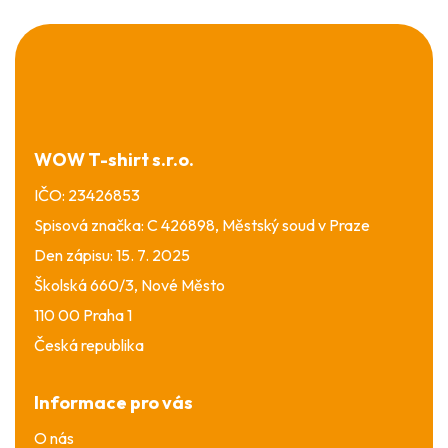
Z
á
p
a
t
í
WOW T-shirt s.r.o.
IČO: 23426853
Spisová značka: C 426898, Městský soud v Praze
Den zápisu: 15. 7. 2025
Školská 660/3, Nové Město
110 00 Praha 1
Česká republika
Informace pro vás
O nás