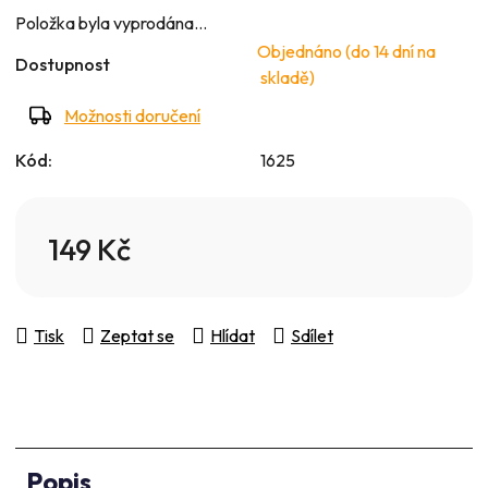
5
Položka byla vyprodána…
hvězdiček.
Objednáno (do 14 dní na
Dostupnost
skladě)
Možnosti doručení
Kód:
1625
149 Kč
Měrná cena:
Tisk
Zeptat se
Hlídat
Sdílet
Popis