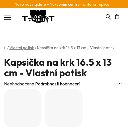
Nově nás najdete v Nákupním centru Fontána Teplice
Hledat
N
K
Domů
/
Vlastní potisk
/
Kapsička na krk 16.5 x 13 cm - Vlastní potisk
Kapsička na krk 16.5 x 13
cm - Vlastní potisk
Průměrné
Neohodnoceno
Podrobnosti hodnocení
hodnocení
produktu
je
0,0
z