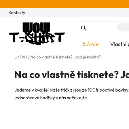
Přejít
na
Kontakty
obsah
% Akce
Vlastní 
Domů
/
FAQ
/
Na co vlastně tisknete? Jaká je kvalita?
Na co vlastně tisknete? Ja
Jedeme v kvalitě! Naše trička jsou ze 100% poctivé bavln
jednorázové hadříky u nás nečekejte.