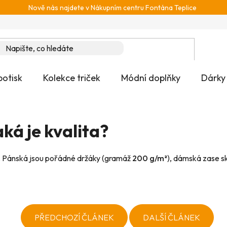
Nově nás najdete v Nákupním centru Fontána Teplice
potisk
Kolekce triček
Módní doplňky
Dárky
ká je kvalita?
y. Pánská jsou pořádné držáky (gramáž
200 g/m²
), dámská zase sk
PŘEDCHOZÍ ČLÁNEK
DALŠÍ ČLÁNEK