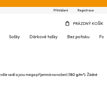
Přihlášení
Registrace
PRÁZDNÝ KOŠÍK
NÁKUPNÍ
Sošky
Dárkové tašky
Bez potisku
Fir
KOŠÍK
věle sedí a jsou mega příjemná na nošení (
180 g/m²)
. Žádné