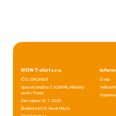
Z
á
p
a
WOW T-shirt s.r.o.
Inform
t
í
IČO: 23426853
O nás
Spisová značka: C 426898, Městský
Velikostn
soud v Praze
Doprava 
Den zápisu: 15. 7. 2025
Školská 660/3, Nové Město