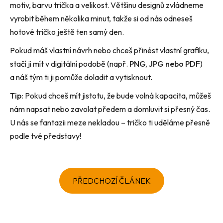
motiv, barvu trička a velikost. Většinu designů zvládneme
vyrobit během několika minut, takže si od nás odneseš
hotové tričko ještě ten samý den.
Pokud máš vlastní návrh nebo chceš přinést
vlastní grafiku
,
stačí ji mít v digitální podobě (např.
PNG, JPG nebo PDF
)
a náš tým ti ji pomůže doladit a vytisknout.
Tip:
Pokud chceš mít jistotu, že bude volná kapacita, můžeš
nám napsat nebo zavolat předem a domluvit si přesný čas.
U nás se fantazii meze nekladou – tričko ti uděláme přesně
podle tvé představy!
PŘEDCHOZÍ ČLÁNEK