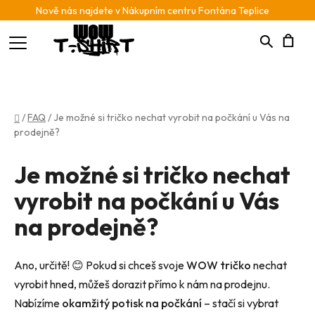
Nově nás najdete v Nákupním centru Fontána Teplice
Hledat
N
K
Domů
/
FAQ
/
Je možné si tričko nechat vyrobit na počkání u Vás na
prodejně?
Je možné si tričko nechat
vyrobit na počkání u Vás
na prodejně?
Ano, určitě! 😊 Pokud si chceš svoje
WOW tričko
nechat
vyrobit hned, můžeš dorazit přímo k nám na prodejnu.
Nabízíme
okamžitý potisk na počkání
– stačí si vybrat