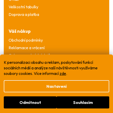
Velikostní tabulky
Doprava a platba
Váš nákup
Obchodní podmínky
Reklamace a vrácení
Ochrana osobních údajů
K personalizaci obsahu a reklam, poskytování funkcí
sociálních médií a analýze naší návštěvnosti využíváme
soubory cookies. Více informací
zde
.
Nastavení
Vytvořil Shoptet
Odmítnout
Souhlasím
Copyright 2026
WOW T-shirt
. Všechna práva
vyhrazena.
Upravit nastavení cookies