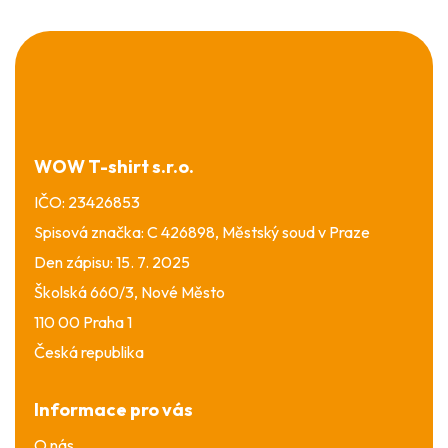
Z
á
p
a
t
í
WOW T-shirt s.r.o.
IČO: 23426853
Spisová značka: C 426898, Městský soud v Praze
Den zápisu: 15. 7. 2025
Školská 660/3, Nové Město
110 00 Praha 1
Česká republika
Informace pro vás
O nás