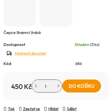
Čepice Brainrot žralok
Dostupnost
Skladem
(3 ks)
Možnosti doručení
Kód:
686
450 Kč
DO KOŠÍKU
Měrná cena:
Tisk
Zeptat se
Hlídat
Sdílet