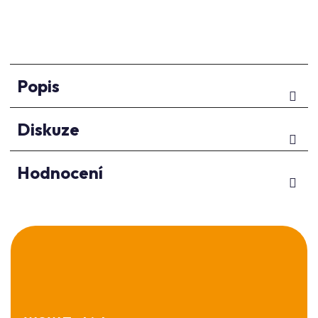
Popis
Diskuze
Hodnocení
Z
á
p
a
t
í