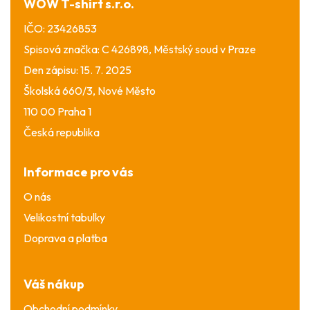
WOW T-shirt s.r.o.
IČO: 23426853
Spisová značka: C 426898, Městský soud v Praze
Den zápisu: 15. 7. 2025
Školská 660/3, Nové Město
110 00 Praha 1
Česká republika
Informace pro vás
O nás
Velikostní tabulky
Doprava a platba
Váš nákup
Obchodní podmínky