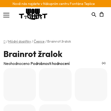
Nově nás najdete v Nákupním centru Fontána Teplice
Hledat
N
K
Domů
/
Módní doplňky
/
Čepice
/
Brainrot žralok
Brainrot žralok
Průměrné
Neohodnoceno
Podrobnosti hodnocení
hodnocení
produktu
je
0,0
z
5
hvězdiček.