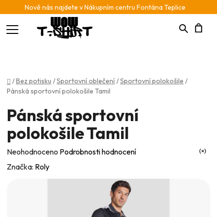
Nově nás najdete v Nákupním centru Fontána Teplice
Hledat
N
K
Domů
/
Bez potisku
/
Sportovní oblečení
/
Sportovní polokošile
/
Pánská sportovní polokošile Tamil
Pánská sportovní
polokošile Tamil
Průměrné
Neohodnoceno
Podrobnosti hodnocení
hodnocení
Značka:
Roly
produktu
je
0,0
z