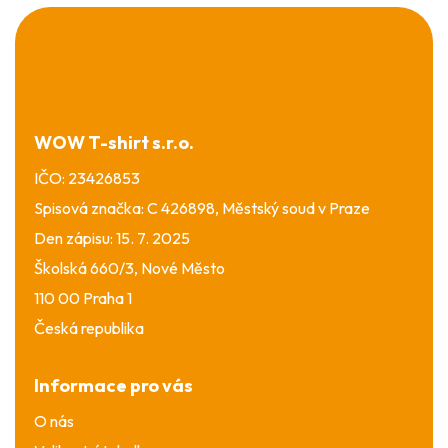
Z
á
p
a
t
í
WOW T-shirt s.r.o.
IČO: 23426853
Spisová značka: C 426898, Městský soud v Praze
Den zápisu: 15. 7. 2025
Školská 660/3, Nové Město
110 00 Praha 1
Česká republika
Informace pro vás
O nás