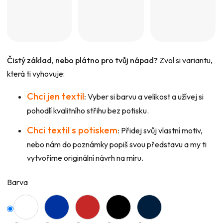
Čistý základ, nebo plátno pro tvůj nápad?
Zvol si variantu,
která ti vyhovuje:
Chci jen textil
:
Vyber si barvu a velikost a užívej si
pohodlí kvalitního střihu bez potisku.
Chci textil s potiskem
:
Přidej svůj vlastní motiv,
nebo nám do poznámky popiš svou představu a my ti
vytvoříme originální návrh na míru.
Barva