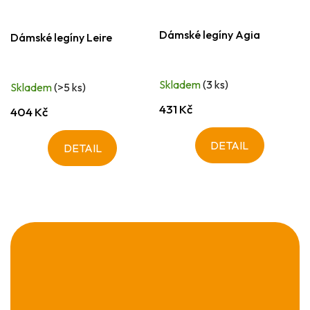
Dámské legíny Agia
Dámské legíny Leire
Skladem
(3 ks)
Skladem
(>5 ks)
431 Kč
404 Kč
DETAIL
DETAIL
Z
á
p
a
t
í