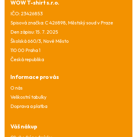
WOW T-shirt s.r.o.
IČO: 23426853
Spisová značka: C 426898, Městský soud v Praze
Den zápisu: 15. 7. 2025
Školská 660/3, Nové Město
110 00 Praha 1
Česká republika
Informace pro vás
O nás
Velikostní tabulky
Doprava a platba
Váš nákup