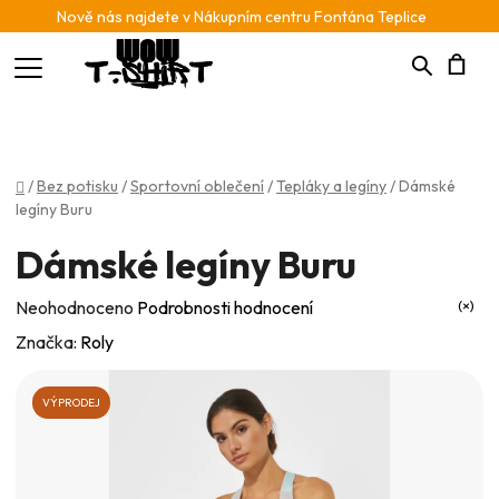
Nově nás najdete v Nákupním centru Fontána Teplice
Hledat
N
K
Domů
/
Bez potisku
/
Sportovní oblečení
/
Tepláky a legíny
/
Dámské
legíny Buru
Dámské legíny Buru
Průměrné
Neohodnoceno
Podrobnosti hodnocení
hodnocení
Značka:
Roly
produktu
je
VÝPRODEJ
0,0
z
5