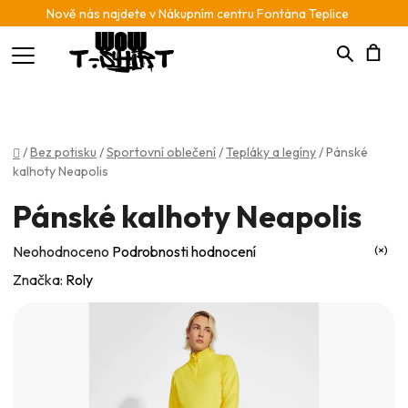
Nově nás najdete v Nákupním centru Fontána Teplice
Hledat
N
K
Domů
/
Bez potisku
/
Sportovní oblečení
/
Tepláky a legíny
/
Pánské
kalhoty Neapolis
Pánské kalhoty Neapolis
Průměrné
Neohodnoceno
Podrobnosti hodnocení
hodnocení
Značka:
Roly
produktu
je
0,0
z
5