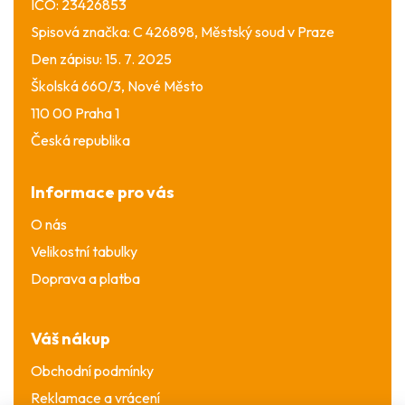
IČO: 23426853
Spisová značka: C 426898, Městský soud v Praze
Den zápisu: 15. 7. 2025
Školská 660/3, Nové Město
110 00 Praha 1
Česká republika
Informace pro vás
O nás
Velikostní tabulky
Doprava a platba
Váš nákup
Obchodní podmínky
Reklamace a vrácení