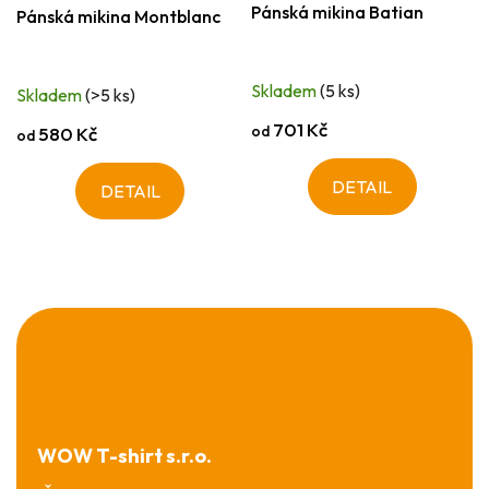
Pánská mikina Batian
Pánská mikina Montblanc
Skladem
(5 ks)
Skladem
(>5 ks)
701 Kč
od
580 Kč
od
DETAIL
DETAIL
Z
á
p
a
t
í
WOW T-shirt s.r.o.