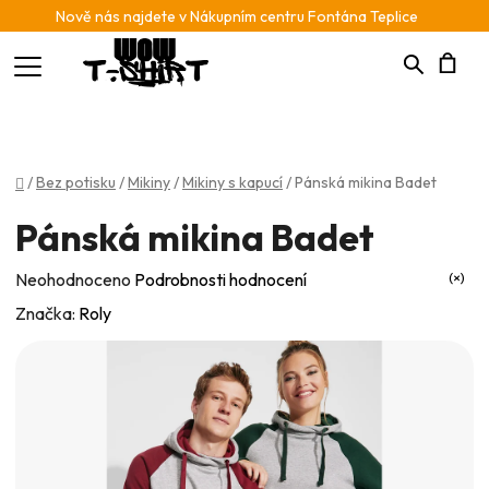
Nově nás najdete v Nákupním centru Fontána Teplice
Hledat
N
K
Domů
/
Bez potisku
/
Mikiny
/
Mikiny s kapucí
/
Pánská mikina Badet
Pánská mikina Badet
Průměrné
Neohodnoceno
Podrobnosti hodnocení
hodnocení
Značka:
Roly
produktu
je
0,0
z
5
hvězdiček.