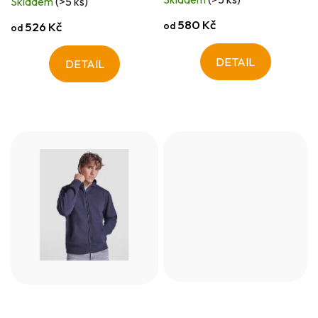
Skladem
(>5 ks)
580 Kč
od
526 Kč
od
DETAIL
DETAIL