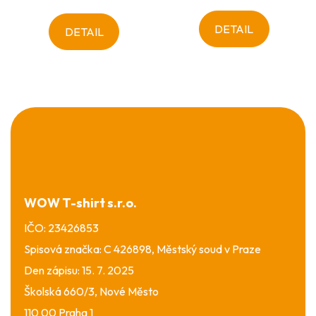
DETAIL
DETAIL
Z
á
p
a
t
í
WOW T-shirt s.r.o.
IČO: 23426853
Spisová značka: C 426898, Městský soud v Praze
Den zápisu: 15. 7. 2025
Školská 660/3, Nové Město
110 00 Praha 1