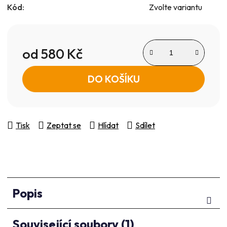
Kód:
Zvolte variantu
od
580 Kč
Měrná cena:
DO KOŠÍKU
Tisk
Zeptat se
Hlídat
Sdílet
Popis
Související soubory (1)