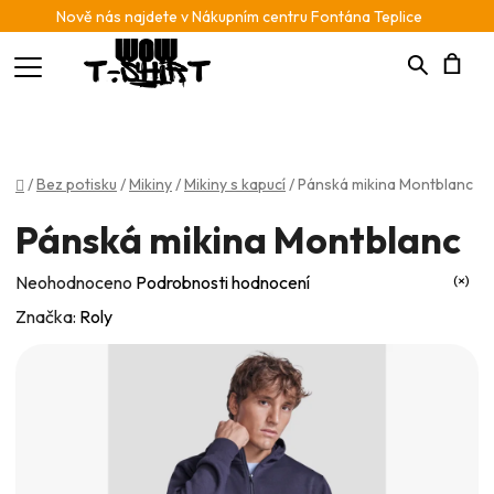
Nově nás najdete v Nákupním centru Fontána Teplice
Hledat
N
K
Domů
/
Bez potisku
/
Mikiny
/
Mikiny s kapucí
/
Pánská mikina Montblanc
Pánská mikina Montblanc
Průměrné
Neohodnoceno
Podrobnosti hodnocení
hodnocení
Značka:
Roly
produktu
je
0,0
z
5
hvězdiček.