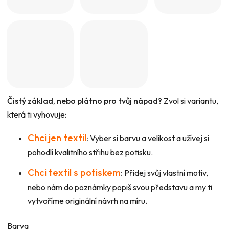
Čistý základ, nebo plátno pro tvůj nápad?
Zvol si variantu,
která ti vyhovuje:
Chci jen textil
:
Vyber si barvu a velikost a užívej si
pohodlí kvalitního střihu bez potisku.
Chci textil s potiskem
:
Přidej svůj vlastní motiv,
nebo nám do poznámky popiš svou představu a my ti
vytvoříme originální návrh na míru.
Barva