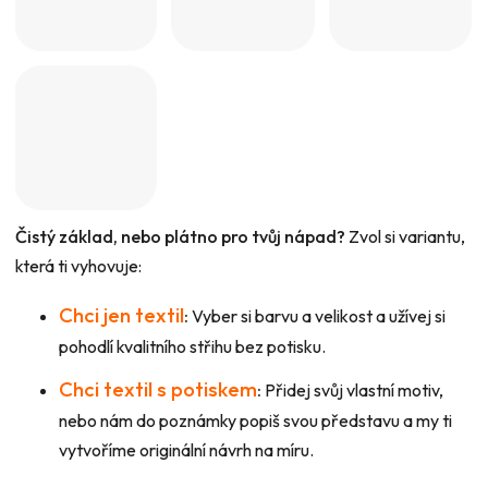
Čistý základ, nebo plátno pro tvůj nápad?
Zvol si variantu,
která ti vyhovuje:
Chci jen textil
:
Vyber si barvu a velikost a užívej si
pohodlí kvalitního střihu bez potisku.
Chci textil s potiskem
:
Přidej svůj vlastní motiv,
nebo nám do poznámky popiš svou představu a my ti
vytvoříme originální návrh na míru.