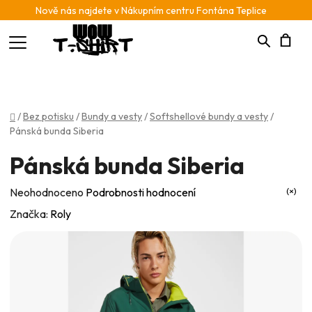
Nově nás najdete v Nákupním centru Fontána Teplice
Hledat
N
K
Domů
/
Bez potisku
/
Bundy a vesty
/
Softshellové bundy a vesty
/
Pánská bunda Siberia
Pánská bunda Siberia
Průměrné
Neohodnoceno
Podrobnosti hodnocení
hodnocení
Značka:
Roly
produktu
je
0,0
z
5