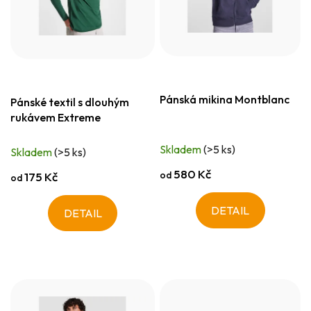
Pánská mikina Montblanc
Pánské textil s dlouhým
rukávem Extreme
Skladem
(>5 ks)
Skladem
(>5 ks)
580 Kč
od
175 Kč
od
DETAIL
DETAIL