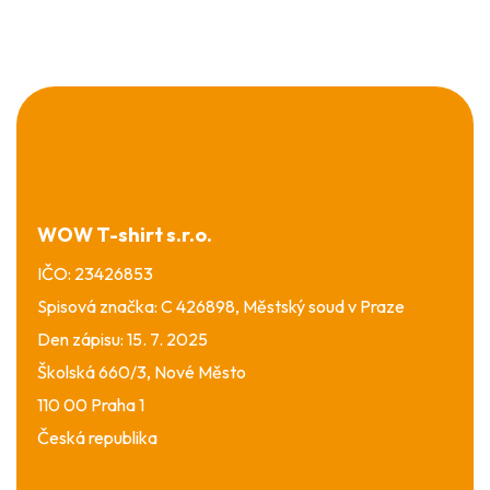
Z
á
p
a
t
í
WOW T-shirt s.r.o.
IČO: 23426853
Spisová značka: C 426898, Městský soud v Praze
Den zápisu: 15. 7. 2025
Školská 660/3, Nové Město
110 00 Praha 1
Česká republika