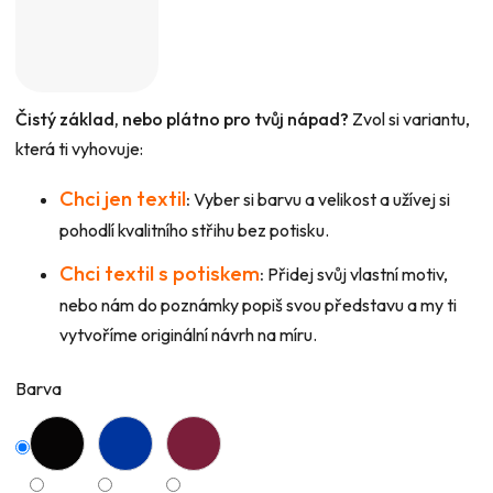
Čistý základ, nebo plátno pro tvůj nápad?
Zvol si variantu,
která ti vyhovuje:
Chci jen textil
:
Vyber si barvu a velikost a užívej si
pohodlí kvalitního střihu bez potisku.
Chci textil s potiskem
:
Přidej svůj vlastní motiv,
nebo nám do poznámky popiš svou představu a my ti
vytvoříme originální návrh na míru.
Barva