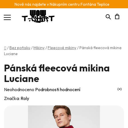
Nově nás najdete v Nákupním centru Fontána Teplice
Hledat
N
K
Domů
/
Bez potisku
/
Mikiny
/
Fleecové mikiny
/
Pánská fleecová mikina
Luciane
Pánská fleecová mikina
Luciane
Průměrné
Neohodnoceno
Podrobnosti hodnocení
hodnocení
Značka:
Roly
produktu
je
0,0
z