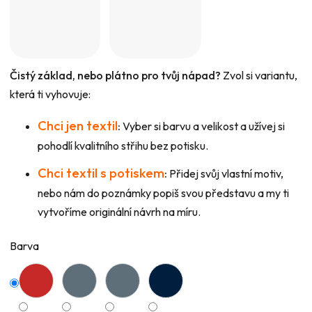
Čistý základ, nebo plátno pro tvůj nápad?
Zvol si variantu,
která ti vyhovuje:
Chci jen textil
:
Vyber si barvu a velikost a užívej si
pohodlí kvalitního střihu bez potisku.
Chci textil s potiskem
:
Přidej svůj vlastní motiv,
nebo nám do poznámky popiš svou představu a my ti
vytvoříme originální návrh na míru.
Barva