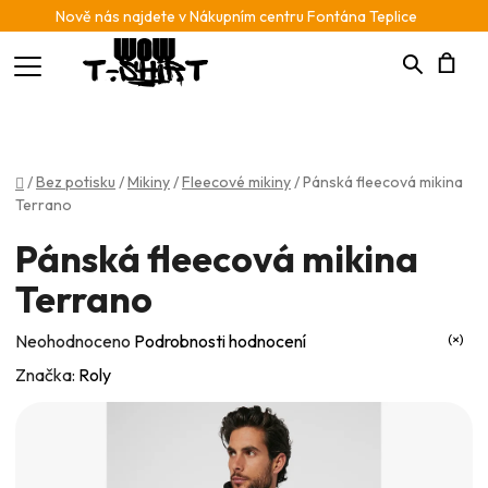
Nově nás najdete v Nákupním centru Fontána Teplice
Hledat
N
K
Domů
/
Bez potisku
/
Mikiny
/
Fleecové mikiny
/
Pánská fleecová mikina
Terrano
Pánská fleecová mikina
Terrano
Průměrné
Neohodnoceno
Podrobnosti hodnocení
hodnocení
Značka:
Roly
produktu
je
0,0
z