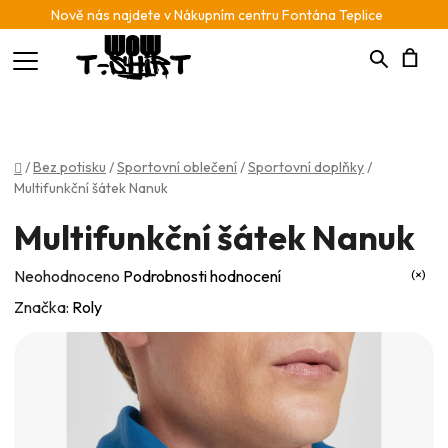
Nově nás najdete v Nákupním centru Fontána Teplice
Hledat
N
K
Domů
/
Bez potisku
/
Sportovní oblečení
/
Sportovní doplňky
/
Multifunkční šátek Nanuk
Multifunkční šátek Nanuk
Průměrné
Neohodnoceno
Podrobnosti hodnocení
hodnocení
Značka:
Roly
produktu
je
0,0
z
5