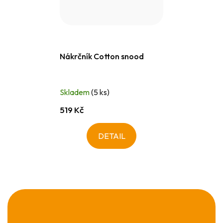
Nákrčník Cotton snood
Skladem
(5 ks)
519 Kč
DETAIL
Z
á
p