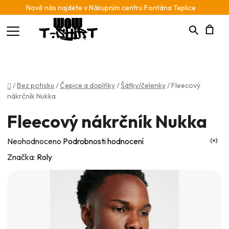
Nově nás najdete v Nákupním centru Fontána Teplice
Hledat
N
K
Domů
/
Bez potisku
/
Čepice a doplňky
/
Šátky/čelenky
/
Fleecový
nákrčník Nukka
Fleecový nákrčník Nukka
Průměrné
Neohodnoceno
Podrobnosti hodnocení
hodnocení
Značka:
Roly
produktu
je
0,0
z
5