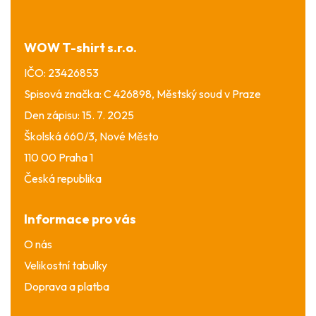
a
t
í
WOW T-shirt s.r.o.
IČO: 23426853
Spisová značka: C 426898, Městský soud v Praze
Den zápisu: 15. 7. 2025
Školská 660/3, Nové Město
110 00 Praha 1
Česká republika
Informace pro vás
O nás
Velikostní tabulky
Doprava a platba