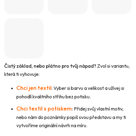
Čistý základ, nebo plátno pro tvůj nápad?
Zvol si variantu,
která ti vyhovuje:
Chci jen textil
:
Vyber si barvu a velikost a užívej si
pohodlí kvalitního střihu bez potisku.
Chci textil s potiskem
:
Přidej svůj vlastní motiv,
nebo nám do poznámky popiš svou představu a my ti
vytvoříme originální návrh na míru.