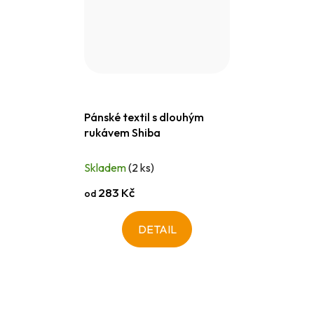
Pánské textil s dlouhým
rukávem Shiba
Skladem
(2 ks)
283 Kč
od
DETAIL