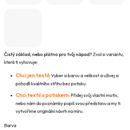
Čistý základ, nebo plátno pro tvůj nápad?
Zvol si variantu,
která ti vyhovuje:
Chci jen textil
:
Vyber si barvu a velikost a užívej si
pohodlí kvalitního střihu bez potisku.
Chci textil s potiskem
:
Přidej svůj vlastní motiv,
nebo nám do poznámky popiš svou představu a my ti
vytvoříme originální návrh na míru.
Barva