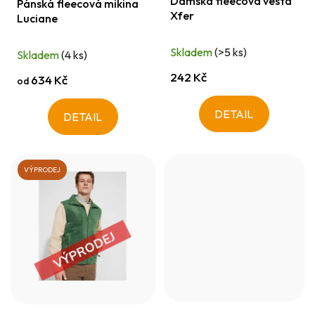
Dámská fleecová vesta
u
Pánská fleecová mikina
Xfer
Luciane
k
t
Skladem
(>5 ks)
Skladem
(4 ks)
ů
242 Kč
634 Kč
od
DETAIL
DETAIL
VÝPRODEJ