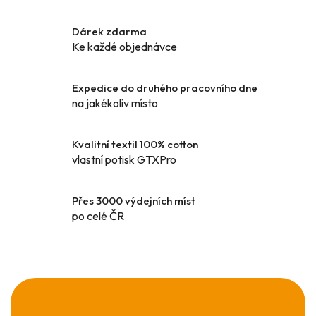
l
á
Dárek zdarma
d
Ke každé objednávce
a
c
í
Expedice do druhého pracovního dne
p
na jakékoliv místo
r
v
k
Kvalitní textil 100% cotton
y
vlastní potisk GTXPro
v
ý
Přes 3000 výdejních míst
p
po celé ČR
i
s
u
Z
á
p