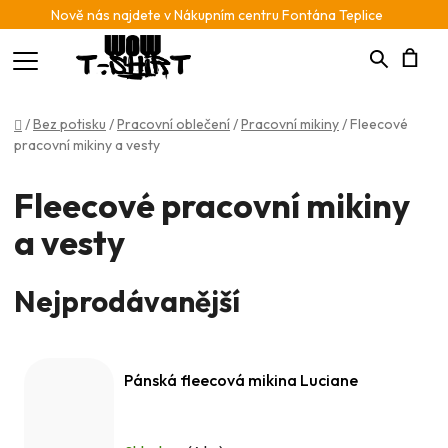
Nově nás najdete v Nákupním centru Fontána Teplice
Hledat
N
Domů
/
Bez potisku
/
Pracovní oblečení
/
Pracovní mikiny
/
Fleecové
K
pracovní mikiny a vesty
Fleecové pracovní mikiny
a vesty
Nejprodávanější
Pánská fleecová mikina Luciane