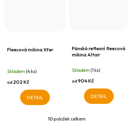
Pánská reflexní fleecová
Fleecová mikina Xfer
mikina Altair
Skladem
(1 ks)
Skladem
(4 ks)
904 Kč
od
202 Kč
od
DETAIL
DETAIL
10
položek celkem
O
v