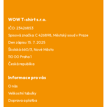
a
t
í
WOW T-shirt s.r.o.
IČO: 23426853
Spisová značka: C 426898, Městský soud v Praze
Den zápisu: 15. 7. 2025
Školská 660/3, Nové Město
110 00 Praha 1
Česká republika
Informace pro vás
O nás
Velikostní tabulky
Doprava a platba