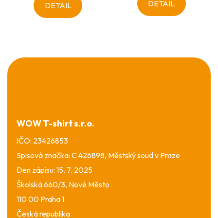
DETAIL
DETAIL
Z
á
p
a
t
í
WOW T-shirt s.r.o.
IČO: 23426853
Spisová značka: C 426898, Městský soud v Praze
Den zápisu: 15. 7. 2025
Školská 660/3, Nové Město
110 00 Praha 1
Česká republika