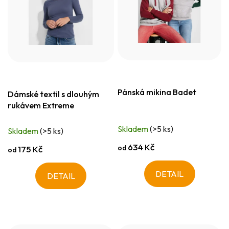
Pánská mikina Badet
Dámské textil s dlouhým
rukávem Extreme
Skladem
(>5 ks)
Skladem
(>5 ks)
634 Kč
od
175 Kč
od
DETAIL
DETAIL