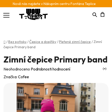
Nově nás najdete v Nákupním centru Fontána Teplice
Hledat
N
K
Domů
/
Bez potisku
/
Čepice a doplňky
/
Pletené zimní čepice
/
Zimní
čepice Primary band
Zimní čepice Primary band
Průměrné
Neohodnoceno
Podrobnosti hodnocení
hodnocení
Značka:
Cofee
produktu
je
0,0
z
5