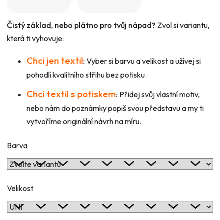
Čistý základ, nebo plátno pro tvůj nápad?
Zvol si variantu,
která ti vyhovuje:
Chci jen textil
:
Vyber si barvu a velikost a užívej si
pohodlí kvalitního střihu bez potisku.
Chci textil s potiskem
:
Přidej svůj vlastní motiv,
nebo nám do poznámky popiš svou představu a my ti
vytvoříme originální návrh na míru.
Barva
Velikost